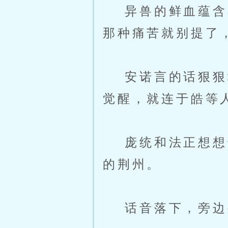
异兽的鲜血蕴含着
那种痛苦就别提了
安诺言的话狠狠地
觉醒，就连于皓等
庞统和法正想想也
的荆州。
话音落下，旁边坐