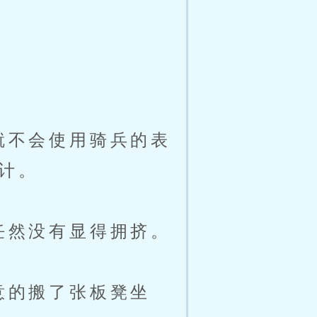
就不会使用骑兵的表
计。
任然没有显得拥挤。
意的搬了张板凳坐