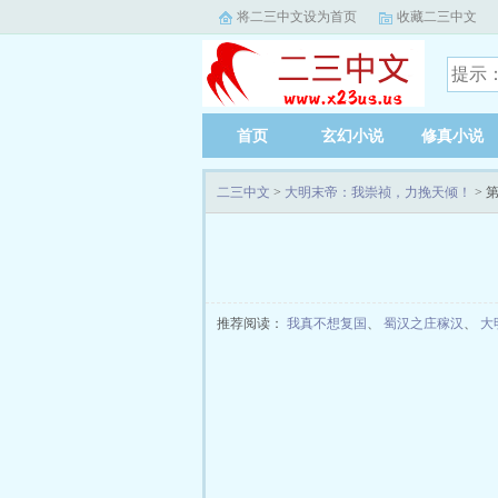
将二三中文设为首页
收藏二三中文
首页
玄幻小说
修真小说
二三中文
>
大明末帝：我崇祯，力挽天倾！
> 
推荐阅读：
我真不想复国
、
蜀汉之庄稼汉
、
大