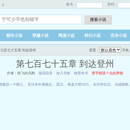
账号：
密码：
0
搜索小说
都市小说
穿越小说
网游小说
科幻小说
完本小说
第七百七十五章 到达登州
背景：
字色
第七百七十五章 到达登州
作者：快飞的乌鸦
返回目录
加入书签
推荐本书
章节错误？点此举报
明最后一个狠人
、
东汉末年枭雄志
、
恶汉
、
铁血大明1625
、
水浒求生记
、
决战朝鲜