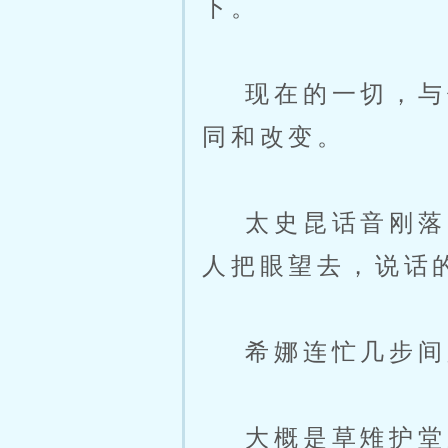
下。
现在的一切，与他
同和改变。
太史昆话音刚落，
人把眼望去，说话
希娜连忙几步间爬
大概是草雉护堂成