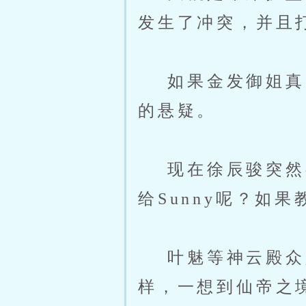
发生了冲突，并且
如果金发御姐真的
的悬疑。
现在徐辰骏突然有
给Sunny呢？如
叶魅等神云殿众人
样，一想到仙帝之