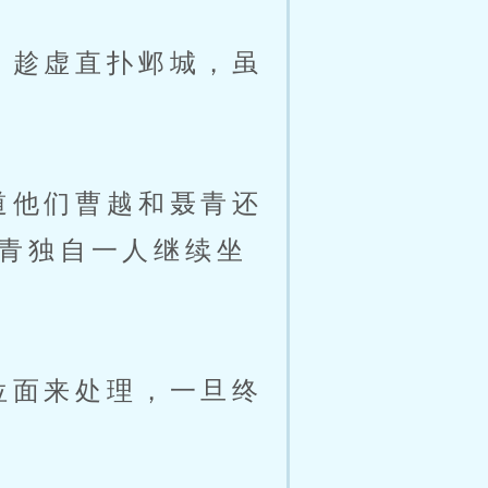
，趁虚直扑邺城，虽
道他们曹越和聂青还
青独自一人继续坐
位面来处理，一旦终