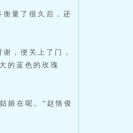
终衡量了很久后，还
谢谢，便关上了门，
大的蓝色的玫瑰
姑娘在呢。”赵恪俊