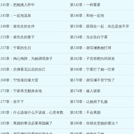
第141章：把她拽入怀中
第142章：一样重要
第145章：一起泡温泉
第146章：和他一起泡
第149章：谢先生的女伴
第150章：跟我在一起，你总是放不开
第153章：谢先生的妻子
第154章：当众告白宁雾
第157章：宁雾的生日
第158章：谢琮澜教她打球
第161章：掏心掏肺，为她调理身子
第162章：子宫癌靶向药研发
第165章：仿佛看见以后的自己
第166章：宁雾打了她一巴掌
第169章：宁悦项目爆大雷
第170章：谢琮澜不管宁悦了
第173章：宁家再无翻身余地
第174章：嫁入谢家
177章：坐不下
第178章：让她画下礼服
第181章：什么该做什么不该做，心里有数
第182章：不会离婚
第185章：离婚的事没必要再隐瞒了
第186章：你很在意她的看法？