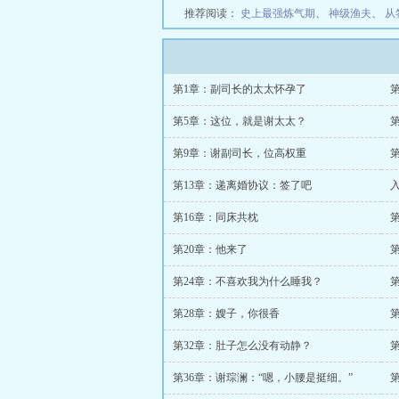
推荐阅读：
史上最强炼气期
、
神级渔夫
、
从
第1章：副司长的太太怀孕了
第5章：这位，就是谢太太？
第9章：谢副司长，位高权重
第13章：递离婚协议：签了吧
第16章：同床共枕
第20章：他来了
第24章：不喜欢我为什么睡我？
第28章：嫂子，你很香
第32章：肚子怎么没有动静？
第36章：谢琮澜：“嗯，小腰是挺细。”