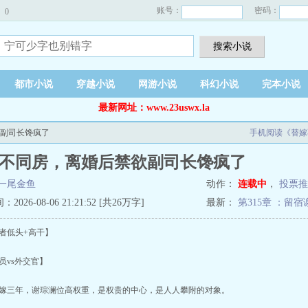
账号：
密码：
0
搜索小说
都市小说
穿越小说
网游小说
科幻小说
完本小说
最新网址：www.23uswx.la
欲副司长馋疯了
手机阅读《替嫁
不同房，离婚后禁欲副司长馋疯了
一尾金鱼
动作：
连载中
，
投票推
026-08-06 21:21:52 [共26万字]
最新：
第315章 ：留宿
者低头+高干】
vs外交官】
三年，谢琮澜位高权重，是权贵的中心，是人人攀附的对象。