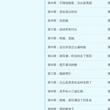
第40章：不顾他脸面，当众提离婚
第44章：喜欢就让给你
第48章：别管她
第52章：抹掉所有付出
第56章：疼她、宠她
第60章：这次应该怎么偏袒她
第64章：谢琮澜，听说你去了医院
第68章：毫不避讳的睡
第72章：顺路帮忙
第76章：怎么忽然喜欢这种东西了
第80章：亲手给小三做礼物
第84章：救她，谢琮澜流了好多血
第88章：帮他擦身子