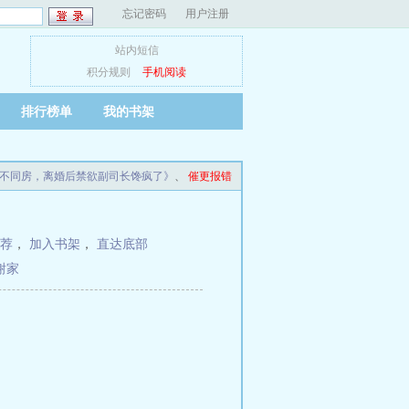
忘记密码
用户注册
站内短信
积分规则
手机阅读
排行榜单
我的书架
不同房，离婚后禁欲副司长馋疯了》
、
催更报错
荐
，
加入书架
，
直达底部
谢家