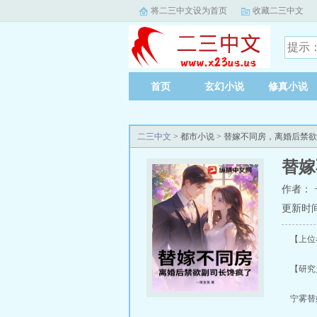
将二三中文设为首页
收藏二三中文
首页
玄幻小说
修真小说
二三中文
> 都市小说 > 替嫁不同房，离婚后禁
替嫁
作者：
更新时间：2
【上位
【研究员
宁雾替嫁