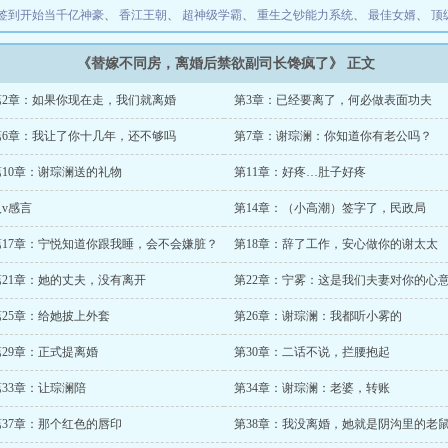
签到开始当千亿神豪
、
香江王朝
、
超神级学霸
、
重生之钞能力系统
、
最佳女婿
、
顶
《替嫁不同房，离婚后禁欲副司长馋疯了》 正文
第2章：如果你现在走，我们就离婚
第3章：已经要离了，何必做表面功夫
第6章：我让了你十几年，还不够吗
第7章：谢琮澜：你知道你有老公吗？
第10章：谢琮澜送的礼物
第11章：好疼…肚子好疼
入v感言
第14章：（小高潮）签字了，民政局
第17章：宁悦知道你跟我睡，会不会嫌脏？
第18章：辞了工作，安心做你的谢太太
第21章：她的丈夫，没有离开
第22章：宁雾：这是我们夫妻对你的心
第25章：给她披上外套
第26章：谢琮澜：我都听小雾的
第29章：正式提离婚
第30章：二话不说，拦腰抱起
第33章：让琮澜陪
第34章：谢琮澜：老婆，转账
第37章：那个红色的唇印
第38章：我没离婚，她就是阴沟里的老