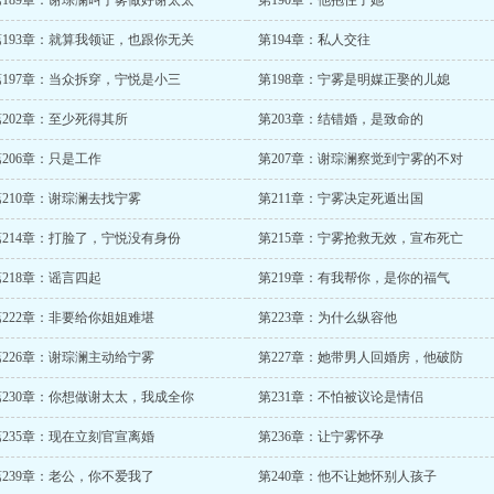
第189章：谢琮澜叫宁雾做好谢太太
第190章：他抱住了她
第193章：就算我领证，也跟你无关
第194章：私人交往
第197章：当众拆穿，宁悦是小三
第198章：宁雾是明媒正娶的儿媳
第202章：至少死得其所
第203章：结错婚，是致命的
第206章：只是工作
第207章：谢琮澜察觉到宁雾的不对
第210章：谢琮澜去找宁雾
第211章：宁雾决定死遁出国
第214章：打脸了，宁悦没有身份
第215章：宁雾抢救无效，宣布死亡
第218章：谣言四起
第219章：有我帮你，是你的福气
第222章：非要给你姐姐难堪
第223章：为什么纵容他
第226章：谢琮澜主动给宁雾
第227章：她带男人回婚房，他破防
第230章：你想做谢太太，我成全你
第231章：不怕被议论是情侣
第235章：现在立刻官宣离婚
第236章：让宁雾怀孕
第239章：老公，你不爱我了
第240章：他不让她怀别人孩子