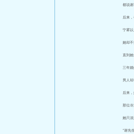
都说谢琮
后来，
宁雾以为
她却不知
直到她
三年婚姻
男人却将
后来，
那位冷漠
她只淡
“谢先生