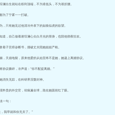
澜出生就站在权利顶端，不为谁低头，不为谁折腰。
都为了宁雾一一打破。
，只有她见过他清冷外表下的如狼似虎的欲望。
道，自己做着谢琮澜心尖白月光的替身，也陪他彻夜狂欢。
拿着子宫癌诊断书，撞破丈夫陪她姐姐产检。
，天崩地裂，原来他爱的从始至终不是她，她递上离婚协议。
协议撕碎，冷声道：“你不配提离婚。”
她消失无踪，在科研界涅槃封神。
矜贵的外交官，却疯遍全球，跪在她面前红了眼。
淡一句：
，我早就和你无关了。”