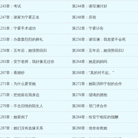
243章：考试
第244章：谢琮澜讨好
第247章：谢家为宁雾正名
第248章：庆祝
第251章：宁雾手术成功
第252章：宁雾讣告
第255章：办轰轰烈烈的葬礼
第256章：谢琮澜：我老婆不会死
第259章：五年后，她强势回归
第260章：五年后，她强势回归2
第263章：安宁老师，我好像见过你
第264章：她是妈妈吗
267章：看婚纱
第268章：“真的对不起。”
第271章：为什么要管她
第272章：她取消和宁创的合作
第275章：把他留在我身边
第276章：缱绻的拥抱
第279章：不念旧情的陌生人
第280章：登门求合作
第283章：她晕倒了
第284章：给安宁相应的报酬
第287章：她们没有血缘关系
第288章：他舍命救她