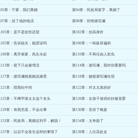
第93章：宁雾，我们离婚
第94章：民政局签字，离婚了
第97章：挂了他的电话
第98章：拒绝谢琮澜
第101章：是不是欲拒还迎
第102章：抬高身价
第105章：告诉姐夫，能原谅吗
第106章：一味纵容偏袒
第109章：离开谢家，风生水起
第110章：不再任由人欺负
第113章：留下只会被埋没
第114章：谢琮澜，我对你重要吗
第117章：谢琮澜抱着她说难受
第118章：她留谢琮澜住宿
第121章：陪我站中间
第122章：对太太真的好
第125章：不稀罕谢太太这个名头
第126章：女孩子值得好好被宠爱
第129章：有我兜底，不会出事
第130章：安排了晚宴
第133章：民政局，离婚证到手，解脱！
第134章：太奇葩了
第137章：以后不会发生这样的事情了
第138章：人往高处走