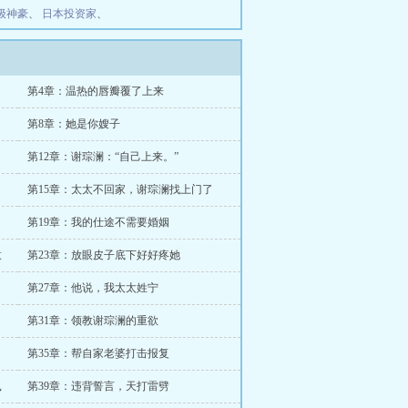
级神豪
、
日本投资家
、
第4章：温热的唇瓣覆了上来
第8章：她是你嫂子
第12章：谢琮澜：“自己上来。”
第15章：太太不回家，谢琮澜找上门了
第19章：我的仕途不需要婚姻
意
第23章：放眼皮子底下好好疼她
第27章：他说，我太太姓宁
第31章：领教谢琮澜的重欲
第35章：帮自家老婆打击报复
鼠
第39章：违背誓言，天打雷劈