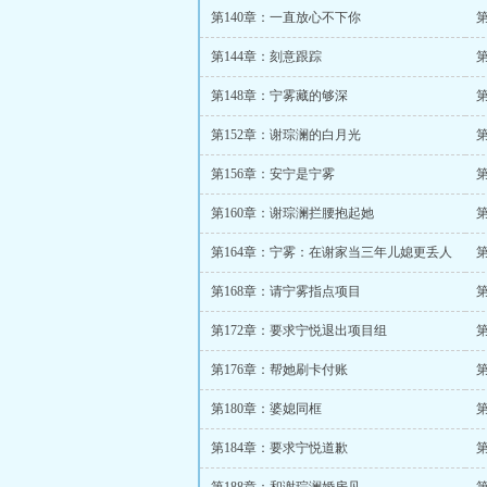
第140章：一直放心不下你
第144章：刻意跟踪
第148章：宁雾藏的够深
第152章：谢琮澜的白月光
第156章：安宁是宁雾
第160章：谢琮澜拦腰抱起她
第164章：宁雾：在谢家当三年儿媳更丢人
第168章：请宁雾指点项目
第172章：要求宁悦退出项目组
第176章：帮她刷卡付账
第
第180章：婆媳同框
第184章：要求宁悦道歉