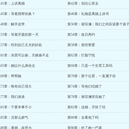
第41章：上诉离婚
第42章：别往心里去
第45章：等着我帮你换？
第46章：礼物是离婚上诉书
第49章：解开皮带
第50章：谢琮澜：我们之间应该要个孩
第53章：等着开庭的那一天
第54章：改日再约
第57章：吃到自己丈夫的好处
第58章：曾经挚爱
第61章：东西可以偷，天赋偷不走
第62章：打脸宁悦
第65章：她以什么身份去
第66章：只是一个生育工具吗
第69章：帮帮她
第70章：那个位置，一直属于你
第73章：唯有自己强大
第74章：等他们结婚了
第77章：我们谈谈
第78章：谢琮澜答应她了
第81章：宁雾本事不小
第82章：这婚，尽快了结
第85章：没那么娇气
第86章：去看他了吗
第89章：离婚，趁早办
第90章：给了她一巴掌