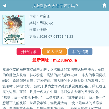
反派教授今天活下来了吗？
作者：
木朵瑾
类别：网游小说
状态：连载中
更新：2026-07-01T21:41:23
开始阅读
加入书架
我的书架
最新网址：m.23uswx.la
魔法创立的秩序在混乱中瓦解，蒸汽搭建的文明在疯狂中湮灭。圣国
的血脉堕入歧途，神权纷乱，高洁的律法濒临破碎。 东方的帝国伺机
崛起，铁蹄踏过界碑，万国俯首。南大陆的亚人掀起反抗的浪潮，百
族咆哮，剑指北方。 沉眠于梦境之海深处的梦魇再度苏醒，舔舐着现
实的边界。而我，只是一名夹在中间、得罪众多大佬的反派教授。
“嘻嘻，我一定要活下去。”……多年以后。 “故事的开始，我只是一个
想活下去的反派，世界爱谁谁，但我得活着，”史上最年轻的首席教
授、魔塔理事会会长、反殖民事业的领袖、让圣国再度伟大的英雄、