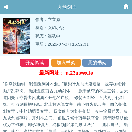
九劫剑主
作者：
立立原上
类别：玄幻小说
状态：连载中
更新：2026-07-07T16:52:31
开始阅读
加入书架
我的书架
最新网址：m.23uswx.la
"你夺我枷锁，我觉醒剑神本源。"废柴叶九劫大婚遭屠，被夺枷锁骨
抛尸乱葬岗。 濒死觉醒万古九劫剑体——原来被夺的不是宝骨，是天
道囚笼；夺骨者反成离不开他的血奴。 修焚天剑经，吞法则、化剑
奴、引万剑骨榜狂飙。北上救冰魄女帝，南下收火凰天帝，西入护魔
剑女帝，中州助药灵女帝。 四女前世为剑神护法，今生轮回辅天。集
九块剑墟碎片，开剑神之门。 前世身候十万年欲夺舍，四帝献祭助他
破万古剑神，却形神俱灭。终极顿悟"第九劫·我劫"——渡我自己。 斩
前世执念，逆转时空复活挚爱，一剑破天道禁锢。九劫圆满，万剑朝