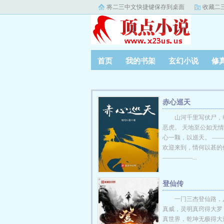
将二三中文快捷键保存到桌面
收藏二
首页
我的书架
玄幻小说
修
赤心巡天
山河千里写伏尸，
恶虎。 天地至公如无情
心一颗，以巡天。 —
欢迎来到，情何以甚的
—————...
登仙传
一门三杰登仙路，
真威，灵明真窍得大罗
真世界，乾坤无极得大