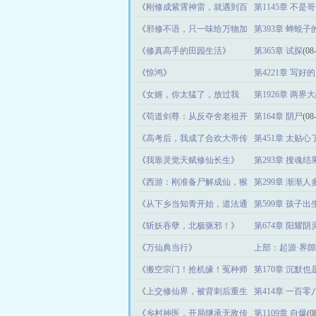
《
刚修成紫霄神雷，就遇到百
第1145章 不
鬼夜行
》
《
邪修不语，只一味给万物加
第393章 蝉蜕
点！
》
千字）
(08-08)
《
修真高手的田园生活
》
第365章 试探
(08
《
惊鸿
》
第4221章 写好
《
女婿，你太猛了，放过我
第1926章 两界
吧
》
《
苟道剑尊：从反夺舍老祖开
第164章 阴尸
(08
始长生
》
《
高考后，我成了合欢大帝传
第451章 太贴心
人
》
《
我靠灵觉天赋修仙长生
》
第293章 搜魂结
《
西游：刚准备尸解成仙，猴
第299章 渐渐人
子来找
》
《
从下乡当知青开始，道法通
第599章 孩子
神
》
《
斩妖吞孽，北极驱邪！
》
第674章 阳耀
《
万仙典当行
》
上部：起源·界隙
路
(08-08)
《
搬空宗门！抢机缘！冤种师
第170章 沉默
妹逆袭
》
《
上交修仙界，被背刺后重生
第414章 一百零
了
》
《
乡村神医，开局继承无敌传
第1109章 自爆
(0