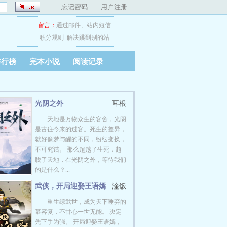
忘记密码
用户注册
留言：
通过邮件
、
站内短信
积分规则
解决跳到别的站
排行榜
完本小说
阅读记录
光阴之外
耳根
天地是万物众生的客舍，光阴
是古往今来的过客。死生的差异，
就好像梦与醒的不同，纷纭变换，
不可究诘。 那么超越了生死，超
脱了天地，在光阴之外，等待我们
的是什么？...
武侠，开局迎娶王语嫣
淦饭
重生综武世，成为天下唾弃的
慕容复，不甘心一世无能。 决定
先下手为强。 开局迎娶王语嫣，