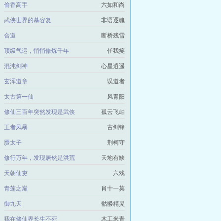
偷香高手
六如和尚
武侠世界的慕容复
非语逐魂
合道
断桥残雪
顶级气运，悄悄修炼千年
任我笑
混沌剑神
心星逍遥
玄浑道章
误道者
太古第一仙
风青阳
修仙三百年突然发现是武侠
孤云飞岫
王者风暴
古剑锋
赝太子
荆柯守
修行万年，发现居然是洪荒
天地有缺
天朝仙吏
六戏
青莲之巅
肖十一莫
御九天
骷髅精灵
我在修仙界长生不死
木工米青