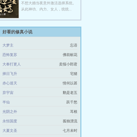
不想大婚当夜意外激活选择系统。
从此神功、内力、女人，统统...
好看的修真小说
大梦主
忘语
恐怖复苏
佛前献花
大奉打更人
卖报小郎君
择日飞升
宅猪
赤心巡天
情何以甚
弃宇宙
鹅是老五
半仙
跃千愁
光阴之外
耳根
永恒国度
孤独漂流
大夏文圣
七月未时