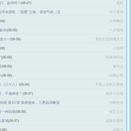
是哥们，这对吗？
(08-07)
芙铃
子的浑水摸鱼、“菇重”之能、嚣张气焰（五
买个窗帘
-08)
小学嗣业
的剧本
(08-08)
一夕烟雨
大战十一
(08-08)
喜欢幻想的懒大王
-08)
小坝田
了
(08-08)
陈唐酒书生
果
(08-08)
秦兮儿
多
(08-08)
白鹤云野
出生（三十八）
(08-08)
不想上班的大帅笔
阴灵，千魂神变！
(08-07)
陈年小白菜
初遇 第432章 因果锁命，三界囚局断退
百晓热点
也是一种回答
(08-08)
南丁土豆
八星域
(08-07)
超级天爱星
8-08)
拓跋尘