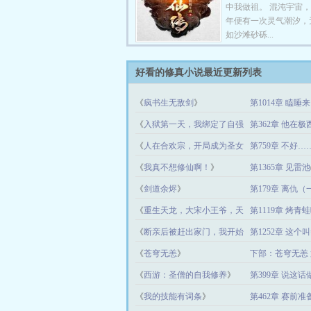
中我做祖。 混沌宇宙
年便有一次灵气潮汐，
如沙滩砂砾...
好看的修真小说最近更新列表
《
疯书生无敌剑
》
第1014章 瞌睡
《
入狱第一天，我绑定了自强
第362章 他在极
系统！
》
《
人在合欢宗，开局成为圣女
第759章 不好
道侣！
》
《
我真不想修仙啊！
》
第1365章 见雷池
《
剑道余烬
》
第179章 离仇（
《
重生天龙，大宋小王爷，天
第1119章 烤
下无敌
》
《
断亲后被赶出家门，我开始
第1252章 这
修仙
》
08)
《
苍穹无恙
》
下部：苍穹无恙 
《
西游：圣僧的自我修养
》
第399章 说这话
《
我的技能有词条
》
第462章 赛前准