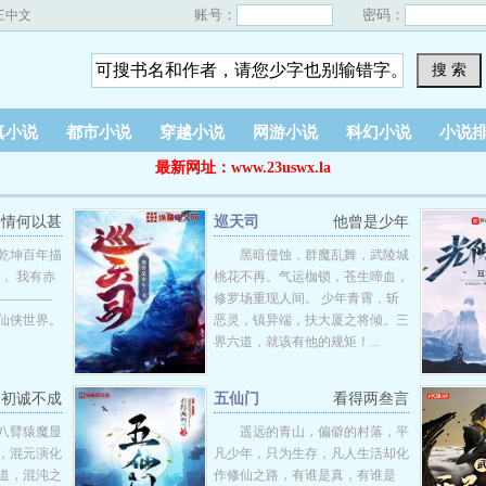
账号：
密码：
三中文
搜 索
真小说
都市小说
穿越小说
网游小说
科幻小说
小说
最新网址：www.23uswx.la
情何以甚
巡天司
他曾是少年
乾坤百年描
黑暗侵蚀，群魔乱舞，武陵城
， 我有赤
桃花不再。气运枷锁，苍生啼血，
—————
修罗场重现人间。 少年青霄，斩
仙侠世界。
恶灵，镇异端，扶大厦之将倾。三
界六道，就该有他的规矩！...
初诚不成
五仙门
看得两叁言
八臂猿魔显
遥远的青山，偏僻的村落，平
，混元演化
凡少年，只为生存，凡人生活却化
道，混沌之
作修仙之路，有谁是真，有谁是