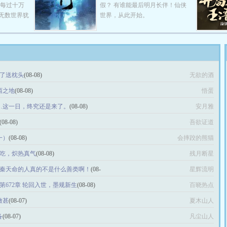
，每过十万
假？ 有谁能最后明月长伴！仙侠
无数世界犹
世界，从此开始。
来了送枕头
(08-08)
无欲的酒
西之地
(08-08)
悟蛋
……这一日，终究还是来了。
(08-08)
安月雅
(08-08)
吾欲证道
一）
(08-08)
会摔跤的熊猫
青蛙吃，炽热真气
(08-08)
残月断星
个叫秦天命的人真的不是什么善类啊！
(08-
星辉流明
第672章 轮回入世，墨规新生
(08-08)
百晓热点
做甚
(08-07)
夏木山人
备
(08-07)
凡尘山人