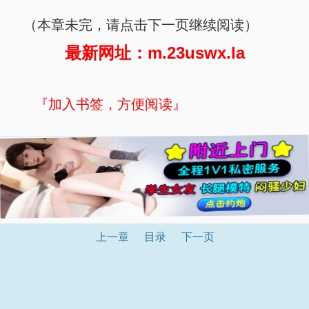
（本章未完，请点击下一页继续阅读）
最新网址：m.23uswx.la
『加入书签，方便阅读』
上一章
目录
下一页