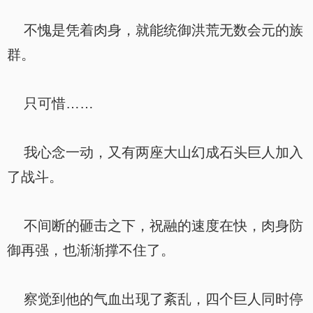
不愧是凭着肉身，就能统御洪荒无数会元的族
群。
只可惜……
我心念一动，又有两座大山幻成石头巨人加入
了战斗。
不间断的砸击之下，祝融的速度在快，肉身防
御再强，也渐渐撑不住了。
察觉到他的气血出现了紊乱，四个巨人同时停