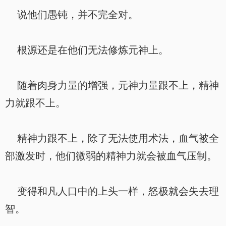
说他们愚钝，并不完全对。
根源还是在他们无法修炼元神上。
随着肉身力量的增强，元神力量跟不上，精神
力就跟不上。
精神力跟不上，除了无法使用术法，血气被全
部激发时，他们微弱的精神力就会被血气压制。
变得和凡人口中的上头一样，怒极就会失去理
智。