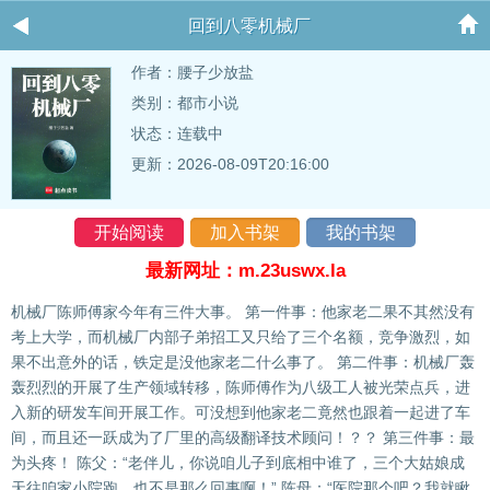
回到八零机械厂
作者：
腰子少放盐
类别：都市小说
状态：连载中
更新：2026-08-09T20:16:00
开始阅读
加入书架
我的书架
最新网址：m.23uswx.la
机械厂陈师傅家今年有三件大事。 第一件事：他家老二果不其然没有
考上大学，而机械厂内部子弟招工又只给了三个名额，竞争激烈，如
果不出意外的话，铁定是没他家老二什么事了。 第二件事：机械厂轰
轰烈烈的开展了生产领域转移，陈师傅作为八级工人被光荣点兵，进
入新的研发车间开展工作。可没想到他家老二竟然也跟着一起进了车
间，而且还一跃成为了厂里的高级翻译技术顾问！？？ 第三件事：最
为头疼！ 陈父：“老伴儿，你说咱儿子到底相中谁了，三个大姑娘成
天往咱家小院跑，也不是那么回事啊！” 陈母：“医院那个吧？我就瞅