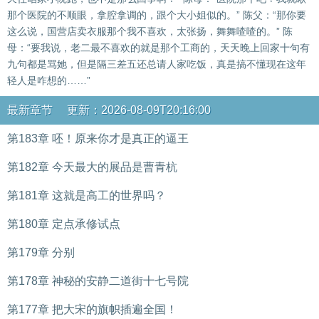
那个医院的不顺眼，拿腔拿调的，跟个大小姐似的。” 陈父：“那你要
这么说，国营店卖衣服那个我不喜欢，太张扬，舞舞喳喳的。” 陈
母：“要我说，老二最不喜欢的就是那个工商的，天天晚上回家十句有
九句都是骂她，但是隔三差五还总请人家吃饭，真是搞不懂现在这年
轻人是咋想的……”
最新章节 更新：2026-08-09T20:16:00
第183章 呸！原来你才是真正的逼王
第182章 今天最大的展品是曹青杭
第181章 这就是高工的世界吗？
第180章 定点承修试点
第179章 分别
第178章 神秘的安静二道街十七号院
第177章 把大宋的旗帜插遍全国！