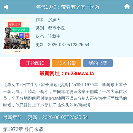
年代1979：带着老婆孩子吃肉
作者：
乡妖火
类别：都市小说
状态：连载中
更新：2026-08-05T23:25:54
开始阅读
加入书架
我的书架
最新网址：m.23uswx.la
【单女主+日常生活+家长里短+搞笑】\n重生1979年，李向东上辈子
一事无成，上啃老下啃小，中间靠老婆\n这辈子他成了一名火车供水
员，全国各地跑的同时倒货赚钱两不误\n当别人还在为生活而忧愁的
时候，他已经过上了老婆孩子热炕头的悠闲生活
最新章节 更新：2026-08-05T23:25:54
第1972章 登门来请