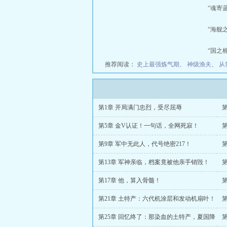
“魂寄蓝
“海舰之
“国之栋
推荐阅读：
史上最强炼气期
、
神级渔夫
、
从
第1章 开局满门忠烈，受尽屈辱
第5章 金V认证！一句话，全网死寂！
第9章 军中无此人，代号绝密217！
第13章 军神亲临，档案竟被他亲手销毁！
第17章 他，算入骨髓！
第21章 土特产：六代机涂层和发动机扇叶！
第25章 回忆终了：那染血的土特产，夏国降