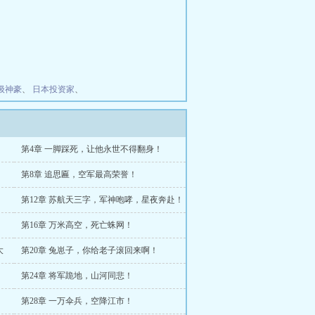
级神豪
、
日本投资家
、
第4章 一脚踩死，让他永世不得翻身！
第8章 追思匾，空军最高荣誉！
第12章 苏航天三字，军神咆哮，星夜奔赴！
第16章 万米高空，死亡蛛网！
大
第20章 兔崽子，你给老子滚回来啊！
第24章 将军跪地，山河同悲！
第28章 一万伞兵，空降江市！