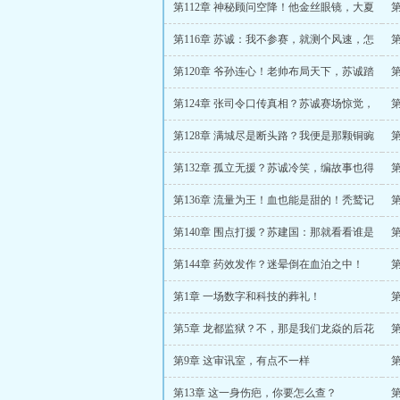
第112章 神秘顾问空降！他金丝眼镜，大夏
人？
你
第116章 苏诚：我不参赛，就测个风速，怎
么还破防了？
皮
第120章 爷孙连心！老帅布局天下，苏诚踏
入杀局！
人
第124章 张司令口传真相？苏诚赛场惊觉，
巨网从未远离过？！
了
第128章 满城尽是断头路？我便是那颗铜豌
豆！
至
第132章 孤立无援？苏诚冷笑，编故事也得
讲基本法！
捕
第136章 流量为王！血也能是甜的！秃鹫记
者狂欢盛宴！
第140章 围点打援？苏建国：那就看看谁是
第
猎物！
第144章 药效发作？迷晕倒在血泊之中！
会
第1章 一场数字和科技的葬礼！
环
第5章 龙都监狱？不，那是我们龙焱的后花
园！
银
第9章 这审讯室，有点不一样
影
第13章 这一身伤疤，你要怎么查？