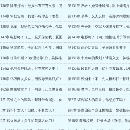
了一脸！
呢？
第130章 降维打击！他掏出五百万支票，竟
第131章 反转！她替他解围，眼中却满
还有鸽子蛋！
望！
第134章 笨拙告白：我舍不得你走！姜姜：
第135章 牵手，义无反顾，在那片绚烂
有吗？
的晚霞里
第138章 兄弟，我给你买的疗伤包子，你喂
第139章 开会呢！空军大佬眼皮底下，
她？
竟敢同喝一瓶水？
第142章 电影终了（三）航天保佑我，夏国
第143章 电影终了（四）她挽狂澜于即
军迎面而来的新生！
扶海舰之将倾
第146章 狱警递笔，全所默许！今夜，国贼
第147章 耐心劝导后，吴振雄血泪齐下
须招供！
招！
第150章 信号中断？“物理劝导”后，吴振雄
第151章 十余年的谋划！请君入瓮，神
彻大悟
底现身公海！
第154章 他的金蝉脱壳，尽在掌控之中！
第155章 民意即天威！亿万网友请愿，D
递正在装配！
第158章 亿万网友振奋，围观导弹炸汉奸！
第159章 没锁中？不，先去樱都打个招
第162章 鹰酱赞赏？！一句话，让全世界都
第163章 噤声，全球臣服！最终指令：
瞪口呆！
母之名，审判国贼！
第1章 高铁之上的诬陷：我鞋带金属扣，你
第2章 诬告军人的后果，你想好了吗！
藏了摄像头？！
第5章 我不打女人！但她，不算女人！
第6章 警察偏袒？我证据如山，她被按头
走！
第9章 薪火传承：贪生怕死莫入此门！
第10章 魔鬼校规，吓傻全场！别慌，先
们两天假去撸串！