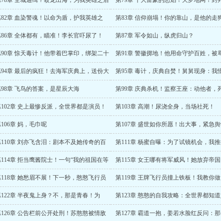
第78章 全城通缉？蛟龙出海，为我英雄之后
第79章 十大富豪的怒焰！天罗地网！封
路！
士山！
第82章 血染警魂！以命为盾，护我英雄之
第83章 信仰崩塌！你的靠山，是他的走
！
第86章 全体都有，瞄准！李长官吓尿了！
第87章 军令如山，纵虎归山？
第90章 惊天毒计！他带着巴掌印，绑架二十
第91章 警徽掷地！他用命守护百姓，被
民生审判海军！
走狗！
第94章 最后的疯狂！去海军庆典上，送份大
第95章 毒计，庆典自焚！舅舅现身：我
但我更心疼！
第98章 飞鸟的答案，是星辰大海
第99章 庆典杀机！监察王座：动他者，
第102章 史上最惨反派，全世界都是演员！
第103章 高潮！尿浇全身，当场社死！
106章 妈，毛巾呢
第107章 盛世如你所愿！出大事，紧急
警报？
第110章 刘亦飞含泪：剧本不及她传奇的百
第111章 杨蜜自曝：为了试镜机会，我
之一
两千万！
第114章 拒当鹰酱院士！一句“我的祖国在等
第115章 女王哪有将军威风！她放弃帝
”，全网泪崩！
只为归来铸国之重器！
第118章 她愁眉不展！下一秒，憨憨飞行员
第119章 王牌飞行员撞上铁板！我教你做
进怀里！
事，你是我领导？
第122章 半夜鬼上身？不，那是青春！为
第123章 憨憨的自我攻略：全世界都知
，甘心背叛味觉！
关心我！
第126章 公告栏前公开处刑！苏憨憨被情敌
第127章 霸道一抱，姜若水脸红反问：