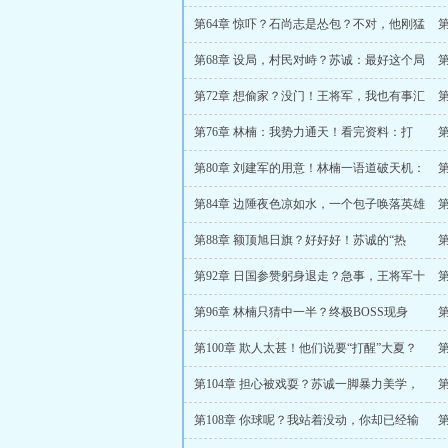
何
第64章 惊吓？石尚志是怂包？不对，他刚猛
如虎！
第68章 设局，村民对峙？苏诚：最好这个局
够深！
第72章 想偷家？没门！王将军，我也有事汇
报！
不
第76章 林楠：我势力通天！看完资料：打
扰，是我唐突了！！
军
第80章 刘建军的用意！林楠一语道破天机：
大的要来了！
第84章 边陲夜色凉如水，一个包子唤落英雄
泪
诚
第88章 额顶旭日旗？好好好！苏诚的“热
身”开始了！
第92章 日国参赞躬身退走？急事，王将军十
万火急？
第96章 林楠只猜中一半？终极BOSS现身
第100章 欺人太甚！他们说要“打醒”大夏？
小
第104章 担心被戏耍？苏诚一脚暴力美学，
让室友期待拉满！
仇
第108章 你球呢？我站着没动，你却已经输
麻了！
台