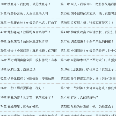
第30章 搜查令？我的枪，就是搜查令！
第31章 叫人？我帮你叫！把特警队给我
来！
第34章 报告孙营长，大鱼已主动入网
第35章 阴冷如蛇的周文斌！他，死期将
第38章 一掌废市长！他最后的电话，打向了
第39章 监察部九组，强闯军事禁区？！
都！
第42章 龙都急电！战区司令当场卸甲！
第43章 柳家庆功宴？申请授权，我让江
一片天！
第46章 深夜来电！吕家家主连夜请罪
第47章 调查结束！十余年未见的拥抱！
第50章 懦夫？全国怒骂！真相揭晓，亿万同
第51章 全国泪崩！他最后的歌声，让十
泪崩！
意难平！
第54章 军方晒图爽翻全国！校长作死：有本
第55章 叫嚣学术尊严？军方破门，直播
来抓我！
卖国老底！
第58章 疯狗出笼，血溅当场！
第59章 以我残躯，护你周全！英雄之子
染长街！
第62章 这身体指标？神医傻眼：变态如怪
第63章 徒手捏爆军用测力器！叫他“夏国
！
长！”
第66章 三秒！辱我夏国者，跪好！
第67章 一战封神！大佬来电怒吼：你们
了？！
第70章 断匾为誓！长水市，我来索命了！
第71章 岁月，真的静好吗？
第74章 巍峨舰艇，远去的长鸥
第75章 航母为他返航！他，为母索命！