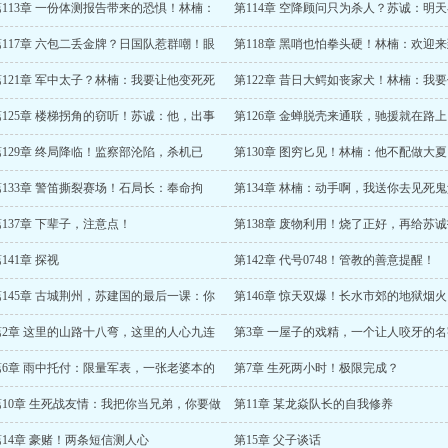
第113章 一份体测报告带来的恐惧！林楠：
第114章 空降顾问只为杀人？苏诚：明
拿什么跟哥斯拉斗？
起，专治小日子！
第117章 六包二丢金牌？日国队惹群嘲！眼
第118章 黑哨也怕拳头硬！林楠：欢迎
狂跳，苏诚的格斗赛？
我的狩猎场！
第121章 军中太子？林楠：我要让他变死死
第122章 昔日大鳄如丧家犬！林楠：我
！
做一条疯狗！
第125章 楼梯拐角的窃听！苏诚：他，出事
第126章 金蝉脱壳来通联，驰援就在路
？
苟住，苏诚！
第129章 终局降临！监察部沦陷，杀机已
第130章 图穷匕见！林楠：他不配做大夏
！
兵！
第133章 警笛撕裂赛场！石局长：奉命拘
第134章 林楠：动手啊，我送你去见死
！
母！
第137章 下辈子，注意点！
第138章 废物利用！烧了正好，再给苏
顶锅！
141章 探视
第142章 代号0748！管教的善意提醒！
第145章 古城荆州，苏建国的最后一课：你
第146章 惊天双爆！长水市郊的地狱烟
后悔吗？
第2章 这里的山路十八弯，这里的人心九连
第3章 一屋子的戏精，一个让人咬牙的名
第6章 雨中托付：限量军表，一张老婆本的
第7章 生死两小时！极限完成？
行卡
第10章 生死战友情：我把你当兄弟，你要做
第11章 某龙焱队长的自我修养
帝？
第14章 豪赌！两条短信测人心
第15章 父子谈话