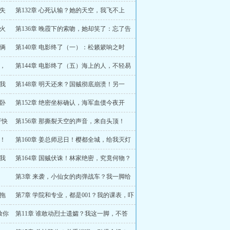
到，钱老让我追老婆！
是失
第132章 心死认输？她的天空，我飞不上
去！
如火
第136章 晚霞下的索吻，她却笑了：忘了告
诉你，我被求婚了
你俩
第140章 电影终了（一）：松籁簌响之时
倒，
第144章 电影终了（五）海上的人，不轻易
说出再见
，我
第148章 明天还来？国贼彻底崩溃！另一
边，十多年的秘辛终揭开！
秘卧
第152章 绝密坐标确认，海军血债今夜开
偿！
F快
第156章 那撕裂天空的声音，来自头顶！
呼！
第160章 姜总师忌日！樱都全城，给我灭灯
致哀！
以我
第164章 国贼伏诛！林家绝密，究竟何物？
第3章 来袭，小仙女的肉弹战车？我一脚给
你刹停！
拖
第7章 学院和专业，都是001？我的课表，吓
傻全宿舍！
放你
第11章 谁敢动烈士遗孀？我这一脚，不答
应！