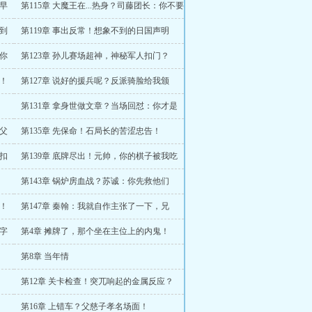
天早
第115章 大魔王在...热身？司藤团长：你不要
过来啊！
来到
第119章 事出反常！想象不到的日国声明
要你
第123章 孙儿赛场超神，神秘军人扣门？
上！
第127章 说好的援兵呢？反派骑脸给我颁
奖！
第131章 拿身世做文章？当场回怼：你才是
披着人皮的畜生！
鬼父
第135章 先保命！石局长的苦涩忠告！
诚扣
第139章 底牌尽出！元帅，你的棋子被我吃
光了！
第143章 锅炉房血战？苏诚：你先救他们
火！
第147章 秦翰：我就自作主张了一下，兄
弟，谢了！
字
第4章 摊牌了，那个坐在主位上的内鬼！
第8章 当年情
第12章 关卡检查！突兀响起的金属反应？
第16章 上错车？父慈子孝名场面！