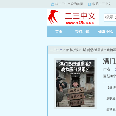
将二三中文设为首页
收藏二三中文
首页
玄幻小说
修真小说
二三中文
> 都市小说 > 满门忠烈遭霸凌？我抬
满门
作者：
更新时间：2
【身世曝
录取通知
他带着三