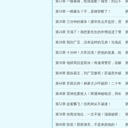
第12章 一顿暴揍，给我道歉！城管：刘记不
会善罢甘休！
院
第16章 一棍爆头？不，是钢管断了！
第20章 三分钟的屠杀！龚华东点开监控，突
然不笑了！
第24章 天塌了！我把姜先生的外甥送进了警
局？！
亲
第28章 我刘广宝，没有这样的兄弟！当场反
水！
吓
第32章 十分钟！大军压境！把他的老巢，给
我掏个底朝天！
上
第36章 地狱周后是双休！再逢谭警官，谅解
书？！
你
第40章 股份易主，刘广宝惨死！苏诚意外破
纪录，藏不住了？
笔
第44章 开国元帅！林家大少吓破胆！二十年
秘辛，豪赌开始！
师
第48章 雷神也要抢人！两通神秘电话，局长
怀疑人生！
长
第52章 血絮飘飞！但死神从不减速！
第56章 你商业地位，一文不值！顶级秘密：
元帅，失踪？
道
第60章 惊觉！那群便衣，不是来抓他的！