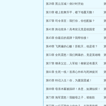
半旗
第29章 黑云压城！倒计时开始
第33章 楼上歌舞升平，楼下地覆天翻！
第37章 司令亲至：我打你，你也配躲？
龙
第41章 舆论绞杀！高考状元竟是校园变
态？！
第45章 你最后的底牌？我帮你接！
第49章 飞两遍的心酸！苏航天，他是谁？
胞
第53章 全民震怒！我们网暴的，竟是英雄唯
一的血脉！
事
第57章 继承父志，入军校！柳家还有通天
手？
第61章 生死一线！首席心外科与死神拔河
物
第65章 特召入伍！你，为夏国震威！
第69章 母亲木匾被踩碎！杀意，如渊似狱！
第73章 海军震怒！我舰母之子，谁敢欺
辱？！