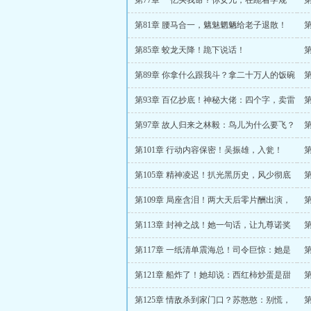
第77章 一亿买我命？你女儿，在跪着学规
矩！
开
第81章 腰马合一，魑魅魍魉给老子退散！
后
第85章 蛟龙天降！跪下说话！
第89章 你拿什么跟我斗？拿二十万人的饭碗
吗？
万
第93章 百亿抄底！神秘大佬：四个字，卖雷
老母！
礼
第97章 故人归来之林毅：鸟儿为什么要飞？
第101章 行动内容保密！吴振雄，入瓮！
第105章 精神凌迟！扒光黑历史，风少彻底
第
曝光！
第109章 局座含泪！两大天后零片酬出演，
姜若水是谁？！
分
第113章 封神之战！她一句话，让九尊诺奖
得主集体自闭！
我
第117章 一纸清单震海总！司令巨惊：她是
想要造航母，造未来！
撞
第121章 船炸了！她却说：西红柿炒蛋是甜
的！
她
第125章 情敌杀到家门口？苏憨憨：别慌，