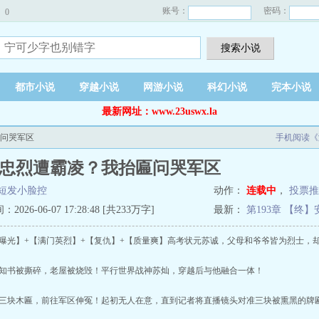
账号：
密码：
0
搜索小说
都市小说
穿越小说
网游小说
科幻小说
完本小说
最新网址：www.23uswx.la
匾问哭军区
手机阅读《
忠烈遭霸凌？我抬匾问哭军区
短发小脸控
动作：
连载中
，
投票推
026-06-07 17:28:48 [共233万字]
最新：
第193章 【终
光】+【满门英烈】+【复仇】+【质量爽】高考状元苏诚，父母和爷爷皆为烈士，
书被撕碎，老屋被烧毁！平行世界战神苏灿，穿越后与他融合一体！
块木匾，前往军区伸冤！起初无人在意，直到记者将直播镜头对准三块被熏黑的牌