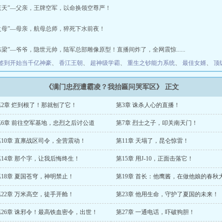
天”—父亲，王牌空军，以命换领空尊严！
母”—母亲，航母总师，猝死下水前夜！
梁”—爷爷，隐世元帅，陆军总部雕像原型！直播间炸了，全网震惊......
签到开始当千亿神豪
、
香江王朝
、
超神级学霸
、
重生之钞能力系统
、
最佳女婿
、
顶
《满门忠烈遭霸凌？我抬匾问哭军区》 正文
第2章 烂到根了！那就刨了它！
第3章 诛杀人心的直播！
第6章 前往空军基地，忠烈之后讨公道
第7章 烈士之子，叩关南天门！
第10章 直禀战区司令，全营震动！
第11章 天塌了，昆仑惊雷！
第14章 那个字，让我后悔终生！
第15章 用J-10，正面击落它！
第18章 夏国苍穹，神明禁止！
第19章 首长：他鹰酱，在做他娘的春秋
梦！
第22章 万米高空，徒手开舱！
第23章 他用生命，守护了夏国的未来！
第26章 诛邪令！最高铁血密令，出世！
第27章 一通电话，吓破狗胆！