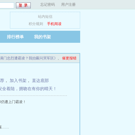
忘记密码
用户注册
站内短信
积分规则
手机阅读
排行榜单
我的书架
满门忠烈遭霸凌？我抬匾问哭军区》
、
催更报错
荐
，
加入书架
，
直达底部
】安全着陆，拥吻在有你的晴天！
却仍遭上门霸凌！
匾……