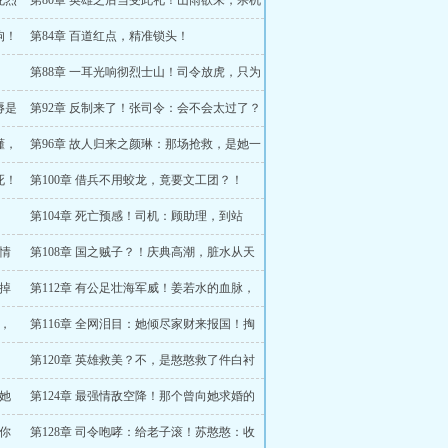
死烈
第80章 英雄之后当受此礼！山雨欲来，杀机
遍布！
狗！
第84章 百道红点，精准锁头！
第88章 一耳光响彻烈士山！司令放虎，只为
一网打尽！
辱是
第92章 反制来了！张司令：会不会太过了？
懂，
第96章 故人归来之颜琳：那场抢救，是她一
生的梦魇！
死！
第100章 借兵不用蛟龙，竟要文工团？！
第104章 死亡预感！司机：顾助理，到站
了！
舆情
第108章 国之贼子？！庆典高潮，脏水从天
而降！
推掉
第112章 有公足壮海军威！姜若水的血脉，
引全网泪崩！
国，
第116章 全网泪目：她倾尽家财来报国！掏
空了全部身家！
第120章 英雄救美？不，是憨憨救了件白衬
衫！
道她
第124章 最强情敌空降！那个曾向她求婚的
黄毛，来了？
那你
第128章 司令咆哮：给老子滚！苏憨憨：收