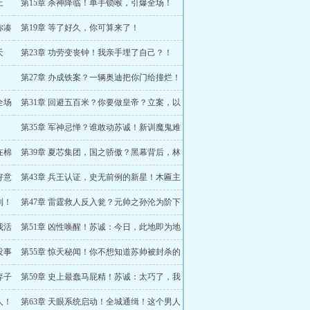
上
第15章 杀神降临！单手锁喉，引爆全场！
你凑
第19章 等了好久，你可算来了！
天
第23章 功劳变丧钟！我亲手埋了自己？！
！
第27章 办成铁案？一辆奥迪把你门给撞烂！
全场
第31章 回避五百米？你要做皇帝？立案，以
恐怖主义之名！
第35章 军神忌惮？谁敢动苏诚！新训魔鬼难
度，新西兰除草传说？
在棉
第39章 夏芯集团，国之骄傲？黑幕背后，林
家身影？！
好意
第43章 兵王认证，史无前例的新星！木匾主
人揭晓，林家震恐！
到！
第47章 雷霆救人反入瓮？元帅之孙沦为阶下
囚！
我活
第51章 凶性唤醒！苏诚：今日，此地即为地
狱！
没事
第55章 惊天秘闻！你不想知道苏帅被封杀的
真相吗？
弃子
第59章 史上最蠢马屁精！苏诚：太巧了，我
也在找他！
人！
第63章 天眼系统启动！全城通缉！这个男人