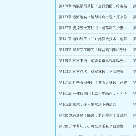
她是为了国家在演戏！
秀
第129章 情敌最后杀招！当我的面，给姜若
水递上神秘信封！
然
第133章 追悔晚矣？她却惊奇出现：原来你
眼睛没毛病呢
还
第137章 扔掉五十万钻戒！老苏霸气护妻，
下一秒敬礼还债！
了
第141章 电影终了（二）她算透技术，也算
烂人心
海
第145章 局座字字叩问！脚盆鸡“遗民”毒计
彻底曝光！
必
第149章 官方下场！霸凌者审讯视频曝光，
全国网民炸了！
大
第153章 官方点名！林家林风，正脸照曝
光！
第157章 打击直播开启！签收人林风，已确
认！
第161章 一弹镇国门！二十年隐忍，只为今
朝让世界闭嘴！
目
第165章 卷末：令人怆然泪下的遗言
说
第4章 龙有逆鳞！触碰，非死即伤！苏诚的
滔天杀意！
第8章 开学典礼，少将当众唱衰？我后悔
了！