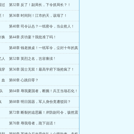
围过
第32章 反了！副局长，下令抓局长？！
至！
第36章 时间到！江市的天，该塌了！
第40章 司令认怂？一纸密令，当众抢人！
市换
第44章 庆功宴？我批准了吗！
第48章 钱老掀桌！一纸军令，尘封十年的真
相全国直播！
亿人
第52章 英烈之名，岂容亵渎 !
揭穿
第56章 国士无双！最高学府下场抢疯了！
，血
第60章 心跳归零？
队
第64章 辱我夏国者，断腕！兵王当场石化！
疯
第68章 明日国器，军人身份竟遭驳回？
第72章 断裂的追思匾！岸防副司令，骇然震
怒！
第76章 辱我母者，跪下说话！