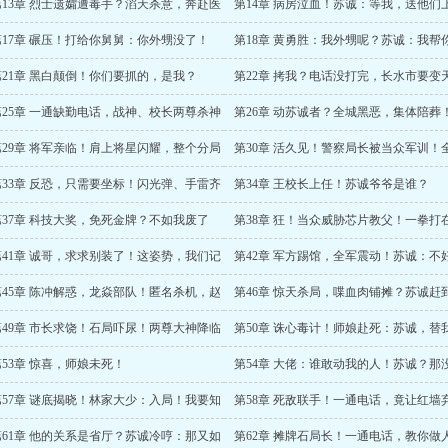
第13章 烈士遗孀遭毒手？滔天杀意，奔赴医
第14章 病房泣血！苏诚：等我，送他们
！
路！
第17章 碾压！打给你舅舅：你外甥没了！
第18章 黄勇胜：我外甥呢？苏诚：我帮
个整！
第21章 黑白颠倒！你们要抓的，是我？
第22章 拷我？电话没打完，长水市要变
了！
第25章 一通缺勤电话，战神、校长两尊杀神
第26章 动苏诚者？全城黑恶，集体陪葬
至！
第29章 将军亲临！肩上将星闪耀，整个分局
第30章 活久见！警察局长被当众军训！
傻了！
死寂！
第33章 反恐，只需要坐标！闪光弹、手雷齐
第34章 王校长上任！苏诚爷爷是谁？
阵！
第37章 科技大奖，免死金牌？不如我废了
第38章 狂！当众威胁芯片教父！一拳打
，也请你谅解？
花上？
第41章 诚哥，求求别装了！这姿势，我们记
第42章 军方踢馆，全军震动！苏诚：不
记都来不及！
思，又快了一秒！
第45章 陈冲解惑，龙焱部队！匿名杀机，赵
第46章 惊天杀局，喋血肉铺摊？苏诚赶
娘危？！
第49章 市长求饶！石局吓尿！两尊大神降临
第50章 诛心毒计！师娘赴死：苏诚，替
水？！
下去！
第53章 惊喜，师娘未死！
第54章 大佬：谁敢动我的人！苏诚？那
了
第57章 谜底揭晓！林家大少：入局！我要知
第58章 死敌联手！一通电话，竟让红墙
那大人物是谁！
俯首听命！
第61章 他的关系是省厅？苏诚冷哼：那又如
第62章 摊牌石局长！一通电话，教你做