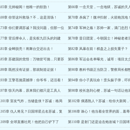
！
第65章 元帅秘闻！他唯一的软肋！
第66章 一念天堂，一念地狱，苏诚的天
战！
第69章 你管这叫救场？不，这是清场！
第70章 杀疯了！微冲扫射，火箭炮洗地
第73章 你们要调苏诚？我没问题，但那一位
第74章 军神之殇！苏帅一家，满门忠烈
允许！
第77章 背后撑伞人，是实权九巨头的刘建
第78章 昔日团宠，今朝国士！神秘老者
？！
边陲
第81章 金蝉脱壳！将舞台交还出去！
第82章 风暴在前！棋盘之上损失重子？
第85章 苏建国的觉悟：万物皆可抛，只要苏
第86章 军运会名单曝光，诚哥：项目太
无恙！
再加一点！
第89章 既然没有证据，那就制造证据！
第90章 教科书级正当防卫，警察局长都
住笑了！
第93章 王擎苍抛震撼弹：你爷爷，还活着！
第94章 你小子真玩命！歪头躲子弹，吓
老千里咆哮！
第97章 惊天内幕，原来我们都只是工具人
第98章 校长急到心梗，苏诚一句话让他
血！
第101章 室友气炸，当键盘侠？苏诚：格局
第102章 偶遇熟人？苏诚：给你大新闻
了，不如我物理超度！
脸全网那种
第105章 仇人将见？日国球星点名苏诚，复
第106章 诛心！他当着全世界的面，羞
爽局开启？
夏无人懂球
第109章 全球直播社死！他把自己铲下了
第110章 是射门还是迫击炮攻城？日国
！
倒时差，直播入睡？