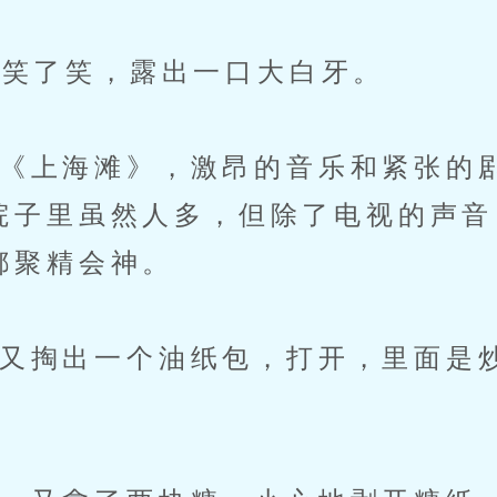
笑了笑，露出一口大白牙。
上海滩》，激昂的音乐和紧张的
院子里虽然人多，但除了电视的声音
都聚精会神。
掏出一个油纸包，打开，里面是