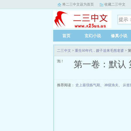
将二三中文设为首页
收藏二三中文
首页
玄幻小说
修真小说
二三中文
>
重生60年代，嫂子送来毛熊老婆
> 
泡！
第一卷：默认 
推荐阅读：
史上最强炼气期
、
神级渔夫
、
从签