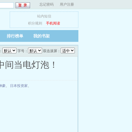
忘记密码
用户注册
站内短信
积分规则
手机阅读
排行榜单
我的书架
：
字号：
双击滚屏：
俩中间当电灯泡！
神豪
、
日本投资家
、