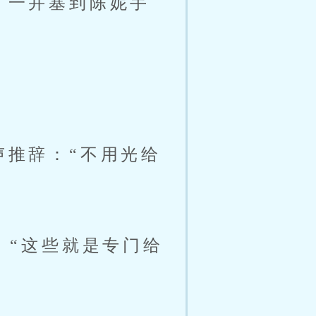
，一并塞到陈妮手
推辞：“不用光给
，“这些就是专门给