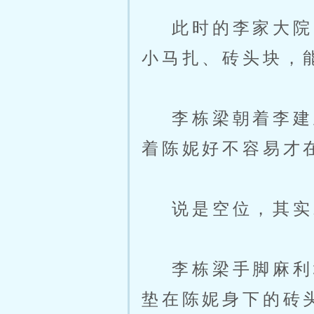
此时的李家大院，
小马扎、砖头块，
李栋梁朝着李建业
着陈妮好不容易才
说是空位，其实
李栋梁手脚麻利地
垫在陈妮身下的砖