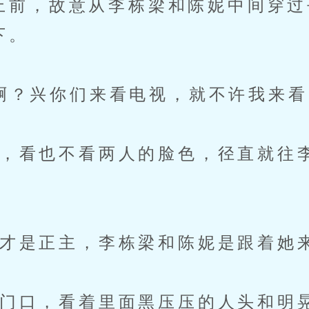
上前，故意从李栋梁和陈妮中间穿过
下。
？兴你们来看电视，就不许我来看
看也不看两人的脸色，径直就往
是正主，李栋梁和陈妮是跟着她
口，看着里面黑压压的人头和明