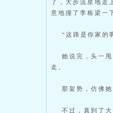
了，大步流星地走
意地撞了李栋梁一
“这路是你家的啊
她说完，头一甩，
走。
那架势，仿佛她才
不过，真到了大门