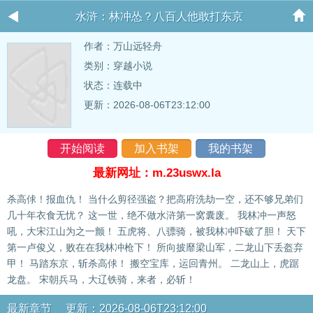
水浒：林冲怂？八百人他敢打东京
作者：
万山远轻舟
类别：穿越小说
状态：连载中
更新：2026-08-06T23:12:00
开始阅读
加入书架
我的书架
最新网址：m.23uswx.la
杀高俅！报血仇！ 当什么剪径强盗？把高府洗劫一空，还不够兄弟们
几十年衣食无忧？ 这一世，绝不做水浒第一窝囊废。 我林冲一声怒
吼，大宋江山为之一颤！ 五虎将、八骠骑，被我林冲吓破了胆！ 天下
第一卢俊义，败在在我林冲枪下！ 所向披靡梁山军，二龙山下丢盔弃
甲！ 马踏东京，斩杀高俅！ 搬空宝库，运回青州。 二龙山上，虎踞
龙盘。 宋朝兵马，大辽铁骑，来者，必斩！
最新章节 更新：2026-08-06T23:12:00