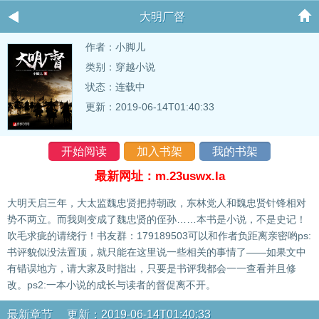
大明厂督
作者：
小脚儿
类别：穿越小说
状态：连载中
更新：2019-06-14T01:40:33
开始阅读
加入书架
我的书架
最新网址：m.23uswx.la
大明天启三年，大太监魏忠贤把持朝政，东林党人和魏忠贤针锋相对
势不两立。而我则变成了魏忠贤的侄孙……本书是小说，不是史记！
吹毛求疵的请绕行！书友群：179189503可以和作者负距离亲密哟ps:
书评貌似没法置顶，就只能在这里说一些相关的事情了——如果文中
有错误地方，请大家及时指出，只要是书评我都会一一查看并且修
改。ps2:一本小说的成长与读者的督促离不开。
最新章节 更新：2019-06-14T01:40:33