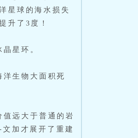
洋星球的海水损失
提升了3度！
冰晶星环。
海洋生物大面积死
价值远大于普通的岩
-文加才展开了重建