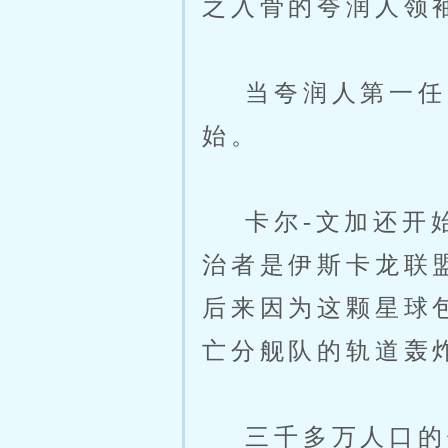
之入骨的夸润人领
当夸润人第一任国
始。
卡尔-文加还开始
治者是伊斯卡龙联
后来因为这颗星球
亡分舰队的轨道轰
三千多万人口的伊