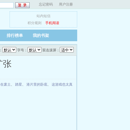
忘记密码
用户注册
站内短信
积分规则
手机阅读
排行榜单
我的书架
：
字号：
双击滚屏：
扩张
行在废土
、
踏星
、
港片里的卧底
、
这游戏也太真