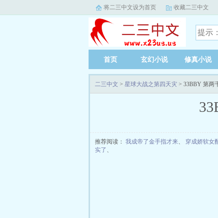
将二三中文设为首页
收藏二三中文
首页
玄幻小说
修真小说
二三中文
>
星球大战之第四天灾
> 33BBY 
3
推荐阅读：
我成帝了金手指才来
、
穿成娇软女
实了
、