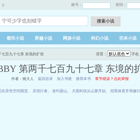
账号：
密码：
0
搜索小说
都市小说
穿越小说
网游小说
科幻小说
完本小说
第两千七百九十七章 东境的扩张
背景：
字色
3BBY 第两千七百九十七章 东境的
作者：镜大人
返回目录
加入书签
推荐本书
章节错误？点此举报
配在异世空间囤货
、
灵境行者
、
攻约梁山
、
大国科技从山寨开始
、
招黑体质开局修