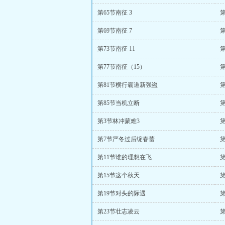
第65节南征 3
第
第69节南征 7
第
第73节南征 11
第
第77节南征（15）
第
第81节横行霸道新强盗
第85节当机立断
第3节林冲蒙难3
第7节严冬过后绽春蕾
第11节谁的理想在飞
第15节这个秋天
第19节对头的际遇
第23节壮志凌云