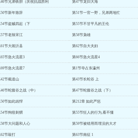
第46节兄弟铁胆（庆祝抗战胜利
第47节龙归大海
第50节新年致辞
第51节一官一野，兄弟两地忙
第54节盗贼四起（下
第55节不甘平凡的王伦
第57节老辣宋江
第58节枭雄
第61节大闹沂县
第62节自大夫妇
65节急火流星3
第66节急火流星4
69节急火流星7
第1节夺占东瀛州
第42节截道山
第43节长蛇谷 上
第46节蛇腹谷之战（中）
第47节蛇腹谷之战（下）
第50节如此凶悍
第212章 如此严惩
第54节狗咬刺猬
第55节狂人的行为,看不懂
第58节大问题和人心
第59节被错用而埋没的大才
62节敲打
第63节南征 1