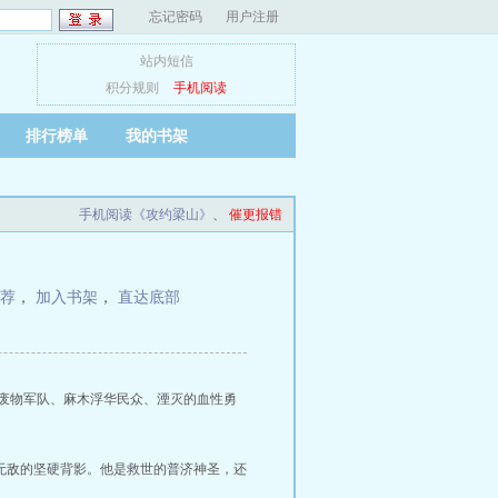
忘记密码
用户注册
站内短信
积分规则
手机阅读
排行榜单
我的书架
手机阅读《攻约梁山》
、
催更报错
荐
，
加入书架
，
直达底部
废物军队、麻木浮华民众、湮灭的血性勇
无敌的坚硬背影。他是救世的普济神圣，还