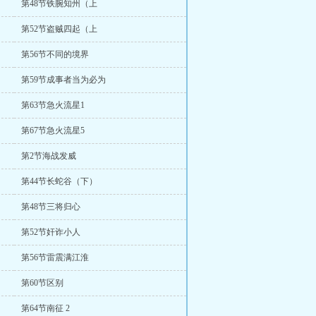
第48节铁腕知州（上
第52节盗贼四起（上
第56节不同的境界
第59节成事者当为必为
第63节急火流星1
第67节急火流星5
第2节海战发威
第44节长蛇谷（下）
第48节三将归心
第52节奸诈小人
第56节雷震满江淮
第60节区别
第64节南征 2