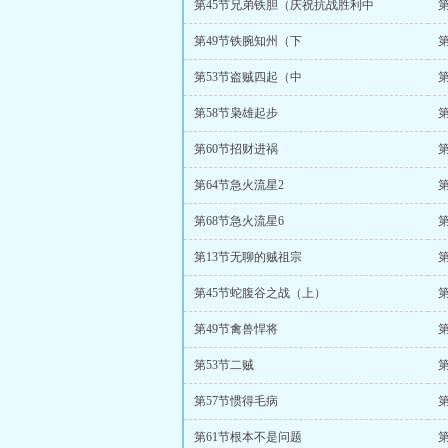
第45节兄弟铁胆（庆祝抗战胜利中
第49节铁腕知州（下
第53节盗贼四起（中
第58节枭雄起步
第60节招财进祸
第64节急火流星2
第
第68节急火流星6
第
第13节无聊的贼祖宗
第45节蛇腹谷之战（上）
第49节禽兽悍将
第53节二贼
第57节惯得毛病
第61节根本不是问题
第