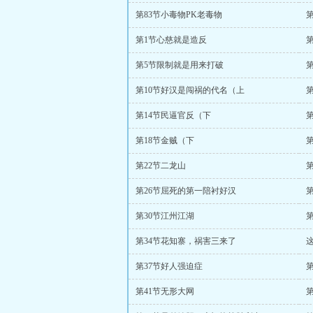
第83节小毒物PK老毒物
第1节心慈就是造反
第5节限制就是用来打破
第10节好汉是闯祸的代名（上
第14节民逼官反（下
第18节金贼（下
第22节二龙山
第26节屈死的第一陪衬好汉
第30节江州江湖
第34节花知寨，祸害三来了
第37节好人强迫症
第41节无形大网