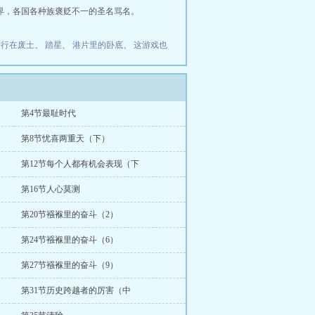
界，各国各种族褒贬不一的圣名骂名。
修行在废土
、
踏星
、
港片里的卧底
、
这游戏也
第4节最耻时代
第8节忧喜两重天（下）
第12节每个人都有机会表现（下
第16节人心莫测
第20节襁褓里的奋斗（2）
第24节襁褓里的奋斗（6）
第27节襁褓里的奋斗（9）
第31节历史跨越者的厉害（中