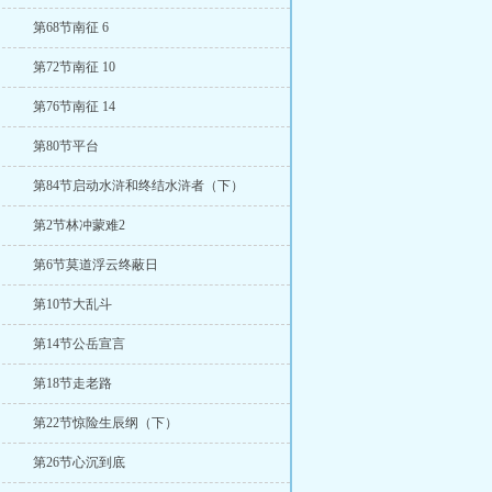
第68节南征 6
第72节南征 10
第76节南征 14
第80节平台
）
第84节启动水浒和终结水浒者（下）
第2节林冲蒙难2
第6节莫道浮云终蔽日
第10节大乱斗
第14节公岳宣言
第18节走老路
第22节惊险生辰纲（下）
第26节心沉到底