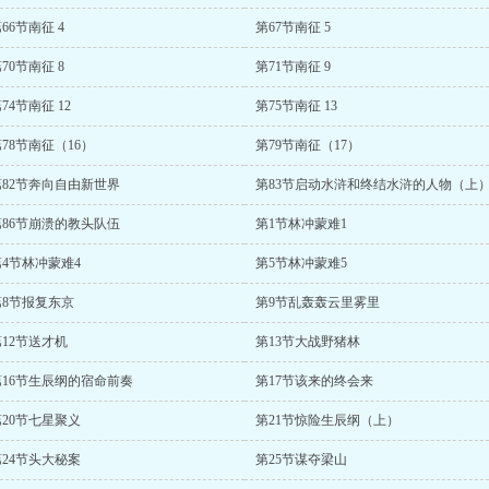
66节南征 4
第67节南征 5
70节南征 8
第71节南征 9
74节南征 12
第75节南征 13
78节南征（16）
第79节南征（17）
第82节奔向自由新世界
第83节启动水浒和终结水浒的人物（上
第86节崩溃的教头队伍
第1节林冲蒙难1
第4节林冲蒙难4
第5节林冲蒙难5
第8节报复东京
第9节乱轰轰云里雾里
第12节送才机
第13节大战野猪林
第16节生辰纲的宿命前奏
第17节该来的终会来
第20节七星聚义
第21节惊险生辰纲（上）
第24节头大秘案
第25节谋夺梁山