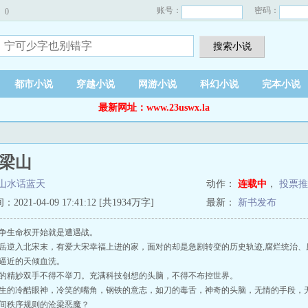
账号：
密码：
0
搜索小说
都市小说
穿越小说
网游小说
科幻小说
完本小说
最新网址：www.23uswx.la
梁山
山水话蓝天
动作：
连载中
，
投票推
021-04-09 17:41:12 [共1934万字]
最新：
新书发布
争生命权开始就是遭遇战。
逆入北宋末，有爱大宋幸福上进的家，面对的却是急剧转变的历史轨迹,腐烂统治、
逼近的天倾血洗。
精妙双手不得不举刀。充满科技创想的头脑，不得不布控世界。
的冷酷眼神，冷笑的嘴角，钢铁的意志，如刀的毒舌，神奇的头脑，无情的手段，
间秩序规则的沧梁恶魔？