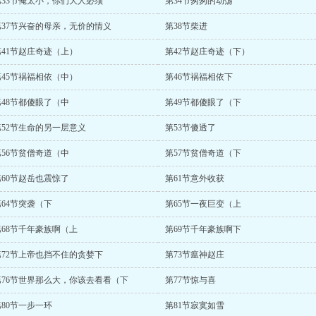
第33节俺太小，你们大人必须
第34节匆匆的动荡
第37节兴奋的母亲，无价的情义
第38节柴进
第41节赵庄奇迹（上）
第42节赵庄奇迹（下）
第45节祸福相依（中）
第46节祸福相依下
第48节都傻眼了（中
第49节都傻眼了（下
第52节生命的另一层意义
第53节傻透了
第56节贫僧奇道（中
第57节贫僧奇道（下
第60节赵岳也震惊了
第61节意外收获
第64节突袭（下
第65节一夜巨变（上
第68节千年豪族啊（上
第69节千年豪族啊下
第72节上帝也挡不住的贪婪下
第73节瘟神赵庄
第76节世界那么大，你该去看看（下
第77节惊与喜
第80节一步一环
第81节寂寞如雪