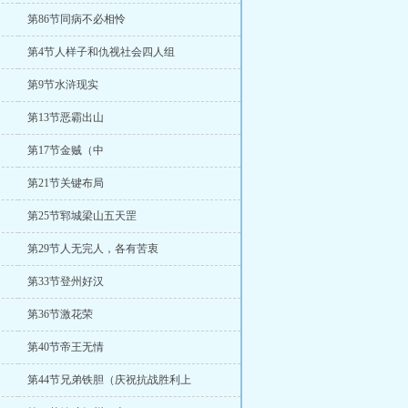
第86节同病不必相怜
第4节人样子和仇视社会四人组
第9节水浒现实
第13节恶霸出山
第17节金贼（中
第21节关键布局
第25节郓城梁山五天罡
第29节人无完人，各有苦衷
第33节登州好汉
第36节激花荣
第40节帝王无情
第44节兄弟铁胆（庆祝抗战胜利上