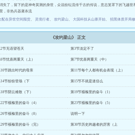
失了，留下的是神奇莫测的身世，众说纷纭流传千古的传说，意志笼罩下的飞越世
景，非热兵器屠杀流
女配在异世空间囤货
、
灵境行者
、
攻约梁山
、
大国科技从山寨开始
、
招黑体质开局
《攻约梁山》 正文
第2节无语望苍天
第3节淡定不了
第6节忧喜两重天（上）
第7节忧喜两重天（中）
第10节跳出时代的母亲
第11节每个人都有机会表现（上）
第14节纷纷登场（下
第15节不就是迷信么
第18节阴云难散（下）
第19节襁褓里的奋斗（1）
第22节襁褓里的奋斗（4）
第23节襁褓里的奋斗（5）
第26节襁褓里的奋斗（8）
说明一下
第29节襁褓里的奋斗（完）
第30节历史跨越者的厉害（上