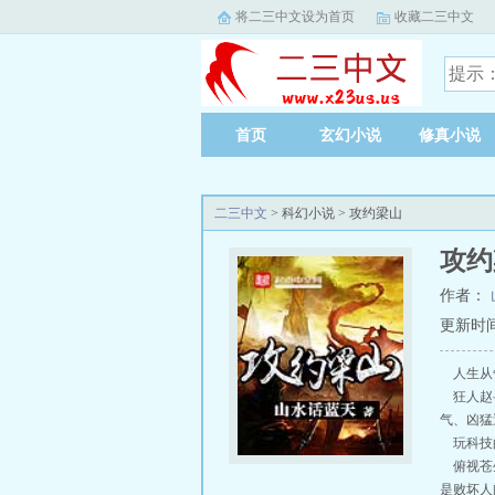
将二三中文设为首页
收藏二三中文
首页
玄幻小说
修真小说
二三中文
> 科幻小说 > 攻约梁山
攻约
作者：
更新时间：2
人生从
狂人赵岳
气、凶猛
玩科技的
俯视苍生
是败坏人