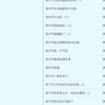
第32节历史跨越者的厉害（下
第36节水浒散财童子出场
第40节斗知县（下）
第44节祸福相依（上）
第47节都傻眼了（上
第51节政治需要和政治正确
第55节善，不可欺
第59节叛逆的预言者
第63节突袭
第67节一夜巨变下
第71节上帝也挡不住的贪婪（上
第75节世界那么大，你该去看看（上
第79节捂出痱子就好了