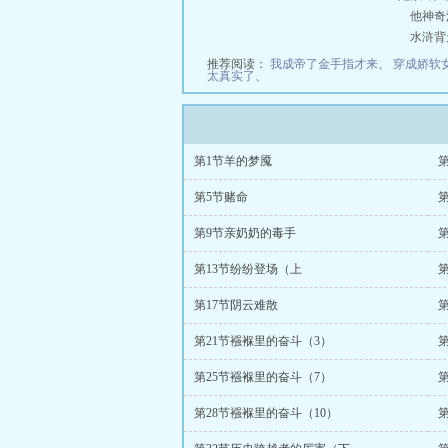
他神奇消
水浒背
推荐阅读：
我成帝了金手指才来
、
穿成娇软
太真实了
、
第1节羊的梦魇
第5节赌命
第9节亲奶奶的毒手
第13节纷纷登场（上
第17节阴云难散
第21节襁褓里的奋斗（3）
第25节襁褓里的奋斗（7）
第28节襁褓里的奋斗（10）