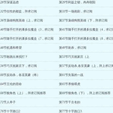
第28节深谋远虑
第29节利益之锁，冉冉朝阳
第32节任性的都监，拜求订阅
第33节一场闹剧，求订阅
第36节枭雄狗熊英雄（上，求订阅
第37节枭雄狗熊英雄（下，拜求订阅
第40节随手打开的潘多拉魔盒（3，求订阅
第41节随手打开的潘多拉魔盒（4，求订
第44节随手打开的潘多拉魔盒（7，求订阅
第45节随手打开的潘多拉魔盒（8，求订
第48节机遇和希望
第49节刺杀，求订阅
第52节敢跳出来找打？
第53节巧灭祝家庄（上
第56节巧灭祝家庄下，求订阅
第57节反劫杀,各呈英豪（上，拜上求订
第60节反劫杀，各逞英豪（终）
第61节失落的一战
第64节王伦的宿命
第65节养狼喂虎
第68节狠角色（上），拜求订阅推荐
第69节狠角色（下），拜上求订阅推荐
第72节人串子
第73节千古名妇
76节十字路口2
第77节十字路口3