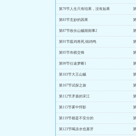
第79节人生只有结果，没有如果
第83节玄妙的因果
第87节收伙山贼闹闹事2
第91节瘟鸡将死,锦鸡鸣
第95节布棋交锋
第99节仕途梦断1
第103节大王山贼
第107节试探之旅
第
第112节矛盾的宋江
第115节雾中悍影
第
第119节都是不安分的
第123节喝凉水也塞牙
第