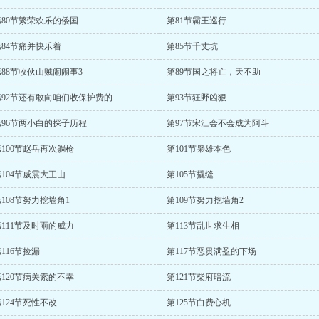
第80节繁荣欢乐的倭国
第81节霸王巡行
第84节痛并快乐着
第85节千丈坑
第88节收伙山贼闹闹事3
第89节国之将亡，天不助
第92节还有敢向咱们收保护费的
第93节狂野凶狠
第96节两小白的探子历程
第97节宋江会不会成为阿斗
第100节赵岳再次躺枪
第101节枭雄本色
第104节威震大王山
第105节撬缝
108节努力挖墙角1
第109节努力挖墙角2
第111节及时雨的威力
第113节乱世求生相
116节捡漏
第117节恶贯满盈的下场
第120节病关索的不幸
第121节柴府暗流
124节死性不改
第125节白费心机