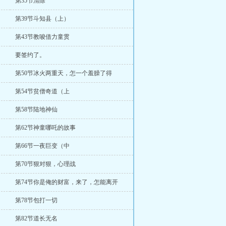
第35节清除
第39节斗知县（上）
第43节教唆借力童贯
要签约了。
第50节冰火两重天，怎一个羞臊了得
第54节贫僧奇道（上
第58节陆地神仙
第62节神童哪吒的故事
第66节一夜巨变（中
第70节狠对狠，心理战
第74节你是俺的财富，来了，怎能离开
第78节包打一切
第82节道长无名