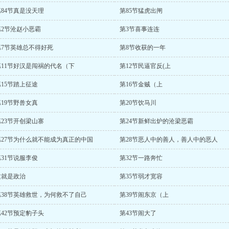
第84节真是没天理
第85节猛虎出闸
第2节沧赵小恶霸
第3节喜事连连
第7节英雄总不得好死
第8节收获的一年
第11节好汉是闯祸的代名（下
第12节民逼官反(上
第15节踏上征途
第16节金贼（上
第19节野兽女真
第20节饮马川
第23节开创梁山寨
第24节新鲜出炉的沧梁恶霸
第27节为什么就不能成为真正的中国
第28节恶人中的善人，善人中的恶人
第31节说服李俊
第32节一路奔忙
这就是政治
第35节弱才宽容
第38节英雄救世，为何救不了自己
第39节闹东京（上
第42节预定豹子头
第43节闹大了