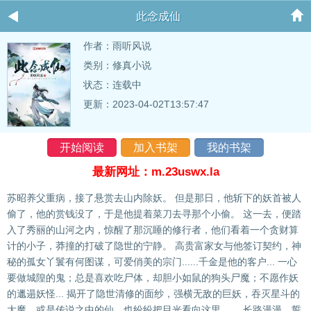
此念成仙
作者：
雨听风说
类别：修真小说
状态：连载中
更新：2023-04-02T13:57:47
开始阅读
加入书架
我的书架
最新网址：m.23uswx.la
苏昭养父重病，接了悬赏去山内除妖。 但是那日，他斩下的妖首被人
偷了，他的赏钱没了，于是他提着菜刀去寻那个小偷。 这一去，便踏
入了秀丽的山河之内，惊醒了那沉睡的修行者，他们看着一个贪财算
计的小子，莽撞的打破了隐世的宁静。 高贵富家女与他签订契约，神
秘的孤女丫鬟有何图谋，可爱俏美的宗门......千金是他的客户... 一心
要做城隍的鬼；总是喜欢吃尸体，却胆小如鼠的狗头尸魔；不愿作妖
的邋遢妖怪... 揭开了隐世清修的面纱，强横无敌的巨妖，吞灭星斗的
大魔，或是传说之中的仙，也纷纷把目光看向这里…… 长路漫漫，誓