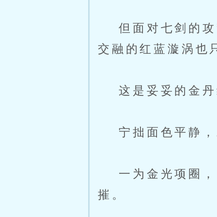
但面对七剑的攻势
交融的红蓝漩涡也
这是妥妥的金丹
宁拙面色平静，
一为金光项圈，圆
摧。