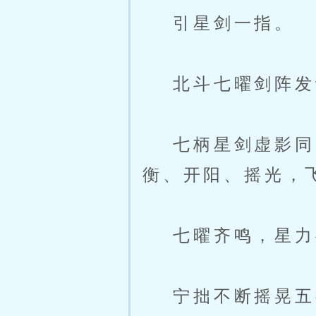
引星剑一指。
北斗七曜剑阵发
七柄星剑虚影同时
衡、开阳、摇光，
七曜齐鸣，星力共
宁拙不断摇晃五