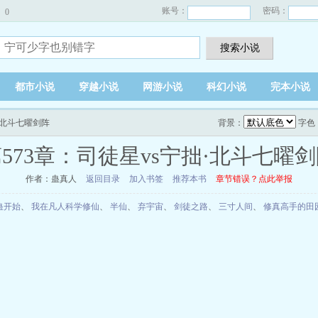
账号：
密码：
0
搜索小说
都市小说
穿越小说
网游小说
科幻小说
完本小说
拙·北斗七曜剑阵
背景：
字色
573章：司徒星vs宁拙·北斗七曜
作者：蛊真人
返回目录
加入书签
推荐本书
章节错误？点此举报
蛊开始
、
我在凡人科学修仙
、
半仙
、
弃宇宙
、
剑徒之路
、
三寸人间
、
修真高手的田