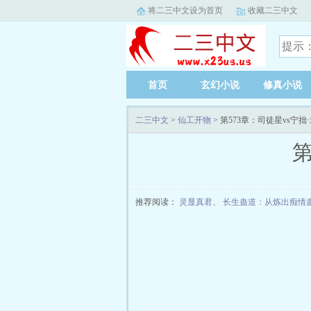
将二三中文设为首页
收藏二三中文
首页
玄幻小说
修真小说
二三中文
>
仙工开物
> 第573章：司徒星vs宁
第
推荐阅读：
灵显真君
、
长生蛊道：从炼出痴情