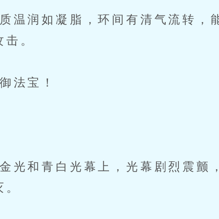
温润如凝脂，环间有清气流转，
攻击。
御法宝！
光和青白光幕上，光幕剧烈震颤
灭。