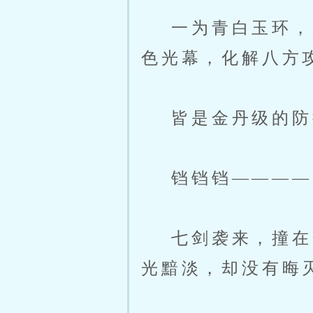
一为青白玉环，质
色光幕，化解八方
皆是金丹级的防
铛铛铛————
七剑袭来，撞在金
光黯淡，却没有晦