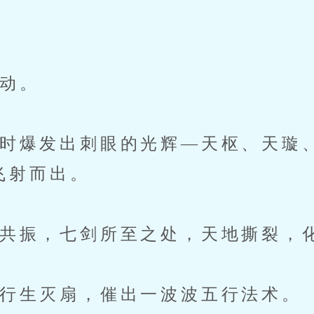
动。
爆发出刺眼的光辉—天枢、天璇
飞射而出。
振，七剑所至之处，天地撕裂，
行生灭扇，催出一波波五行法术。