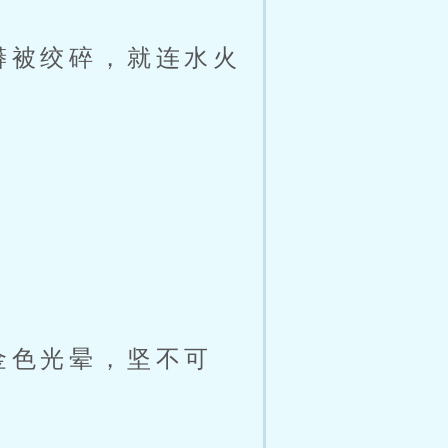
蟒被绞碎，就连水火
金色光晕，坚不可