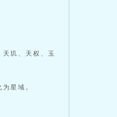
、天玑、天权、玉
化为星域。