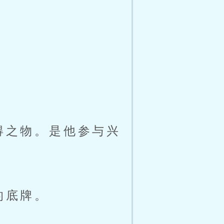
。
得之物。是他参与兴
的底牌。