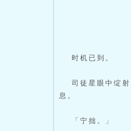
时机已到。
司徒星眼中绽射星
息。
「宁拙。」