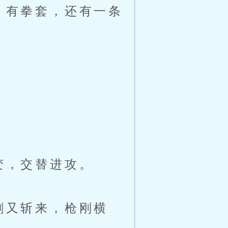
，有拳套，还有一条
」
变，交替进攻。
剑又斩来，枪刚横