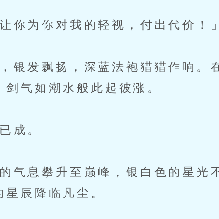
你为你对我的轻视，付出代价！
银发飘扬，深蓝法袍猎猎作响。
，剑气如潮水般此起彼涨。
已成。
气息攀升至巅峰，银白色的星光
的星辰降临凡尘。