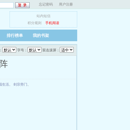
忘记密码
用户注册
站内短信
积分规则
手机阅读
排行榜单
我的书架
：
字号：
双击滚屏：
剑阵
园生活
、
剑宗旁门
、