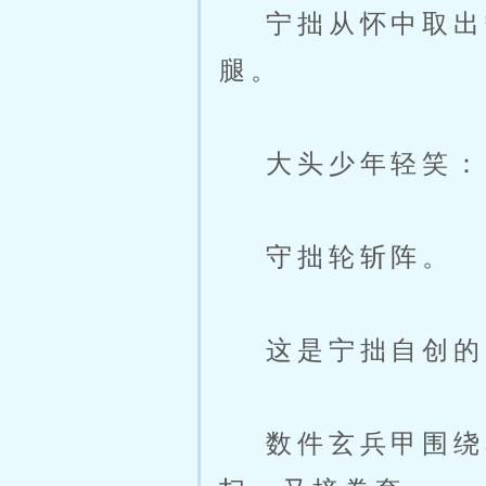
宁拙从怀中取出数
腿。
大头少年轻笑：「
守拙轮斩阵。
这是宁拙自创的战
数件玄兵甲围绕着