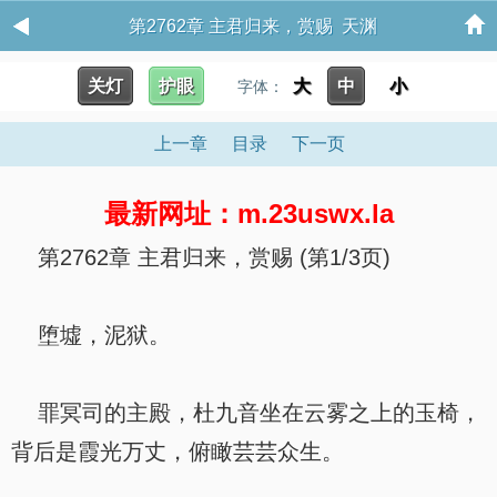
第2762章 主君归来，赏赐 天渊
关灯
护眼
大
中
小
字体：
上一章
目录
下一页
最新网址：m.23uswx.la
第2762章 主君归来，赏赐 (第1/3页)
堕墟，泥狱。
罪冥司的主殿，杜九音坐在云雾之上的玉椅，
背后是霞光万丈，俯瞰芸芸众生。