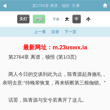
第2764章 离谱，顿悟 天渊
关灯
护眼
大
中
小
字体：
上一章
目录
下一页
最新网址：m.23uswx.la
第2764章 离谱，顿悟 (第1/3页)
两人今日的交谈到此为止，陈青源起身施礼，
表明去意:“待晚辈恢复，再来斩断第三根枷锁。”
话罢，陈青源与安兮若离开了这儿。