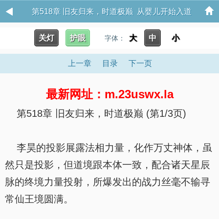
第518章 旧友归来，时道极巅 从婴儿开始入道
关灯
护眼
大
中
小
字体：
上一章
目录
下一页
最新网址：m.23uswx.la
第518章 旧友归来，时道极巅 (第1/3页)
李昊的投影展露法相力量，化作万丈神体，虽
然只是投影，但道境跟本体一致，配合诸天星辰
脉的终境力量投射，所爆发出的战力丝毫不输寻
常仙王境圆满。