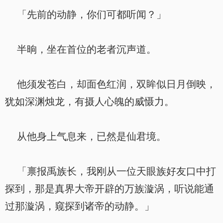
「先前的动静，你们可都听闻？」
半晌，坐在首位的老者沉声道。
他须发苍白，却面色红润，双眸似日月倒映，
犹如深渊烛龙，有摄人心魄的威慑力。
从他身上气息来，已然是仙君境。
「禀报禹族长，我刚从一位天眼族好友口中打
探到，那是真界大帝开辟的万族漩涡，听说能通
过那漩涡，窥探到诸帝的动静。」