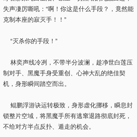
失声凄厉嘶吼：“啊！你这是什么手段？，竟然能
克制本座的寂灭手！！”
“灭杀你的手段！”
林奕声线冷冽，不带半分波澜，趁净世白莲压
制对手、黑魔手身受重创、心神大乱的绝佳契
机，身形瞬间踏空而出。
鲲鹏浮游诀运转极致，身形虚化挪移，瞬息封
锁整片空域，将黑魔手所有逃窜退路彻底封死，
不给对方半点反扑、遁走的机会。