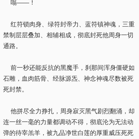
嗡——！
红符锁肉身、绿符封帝力、蓝符镇神魂，三重
禁制层层叠加、相辅相成，彻底封死他周身一切
通路。
前一秒还能反抗的黑魔手，刹那间浑身僵硬如
石雕，血肉筋骨、经脉源炁、神念神魂尽数被死
死封禁。
他拼尽全力挣扎，周身寂灭黑气剧烈翻涌，却
连一丝一毫的力量都调动不得，彻底沦为无法动
弹的待宰羔羊，被九品净世白莲的厚重威压死死