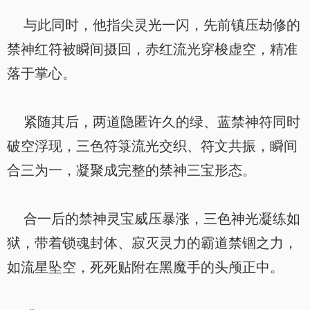
与此同时，他指尖灵光一闪，先前镇压劫修的
禁神红符被瞬间摄回，赤红流光穿梭虚空，精准
落于掌心。
紧随其后，两道隐匿许久的绿、蓝禁神符同时
破空浮现，三色符箓流光交织、符文共振，瞬间
合三为一，凝聚成完整的禁神三宝形态。
合一后的禁神灵宝威压暴涨，三色神光凝练如
狱，带着锁魂封体、寂灭灵力的霸道禁锢之力，
如流星坠空，死死贴附在黑魔手的头颅正中。