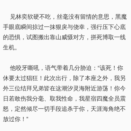
见林奕软硬不吃，丝毫没有留情的意思，黑魔
手眼底瞬间掠过一抹狠戾与侥幸，强行压下心底
的恐惧，试图搬出靠山威慑对方，拼死博取一线
生机。
他咬牙嘶吼，语气带着几分胁迫：“该死！你
休要太过猖狂！此次出行，除了本座之外，我另
外三位结拜兄弟皆在这潮汐灵海附近游荡！你今
日若敢伤我分毫、取我性命，我星宿四魔全员震
怒，定然倾尽一切手段追杀于你，天涯海角绝不
放过你！”