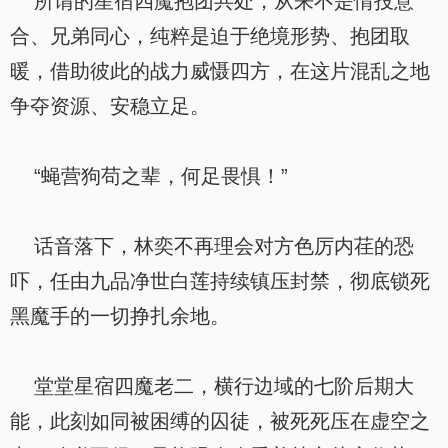
所谓的星宿四魔抱团共处，从来不是情投意
合、兄弟同心，纯粹是迫于绝境形势、抱团取
暖，借助彼此的战力威慑四方，在这片混乱之地
争夺资源、安稳立足。
“蝇营狗苟之辈，何足畏惧！”
话音落下，林奕不再理会对方色厉内荏的恐
吓，任由九品净世白莲持续镇压封禁，彻底锁死
黑魔手的一切挣扎余地。
堂堂星宿四魔老二，横行边域的七阶后期大
能，此刻如同被困缚的囚徒，被死死压在虚空之