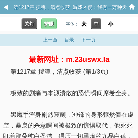
第1217章 搜魂，清点收获 游戏入侵：我有一万种天
赋
关灯
护眼
大
中
小
字体：
上一章
目录
下一页
最新网址：m.23uswx.la
第1217章 搜魂，清点收获 (第1/3页)
极致的剧痛与本源溃散的恐慌瞬间席卷全身。
黑魔手浑身剧烈震颤，冲锋的身形骤然僵在虚
空，暴戾的杀意瞬间被极致的惊惧取代，他死死
盯着那朵纯白圣洁、碾压一切黑暗的九品白莲，