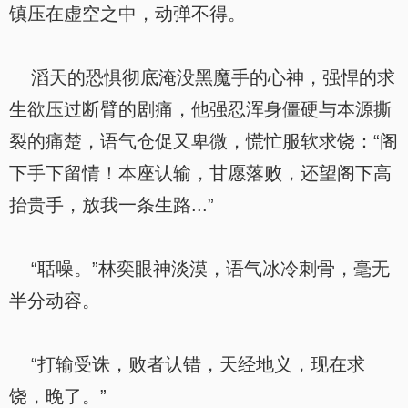
镇压在虚空之中，动弹不得。
滔天的恐惧彻底淹没黑魔手的心神，强悍的求
生欲压过断臂的剧痛，他强忍浑身僵硬与本源撕
裂的痛楚，语气仓促又卑微，慌忙服软求饶：“阁
下手下留情！本座认输，甘愿落败，还望阁下高
抬贵手，放我一条生路...”
“聒噪。”林奕眼神淡漠，语气冰冷刺骨，毫无
半分动容。
“打输受诛，败者认错，天经地义，现在求
饶，晚了。”