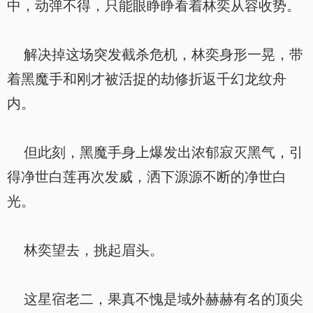
中，动弹不得，只能眼睁睁看着林奕从容收势。
解决掉这场突发截杀危机，林奕身形一晃，带
着黑魔手和刚才被活捉的劫修折返千幻龙纹舟
内。
但此刻，黑魔手身上爆发出浓郁寂灭黑气，引
得净世白莲再次发威，洒下源源不断的净世白
光。
林奕望去，挑起眉头。
这星宿老二，果真不愧是域外赫赫有名的顶尖