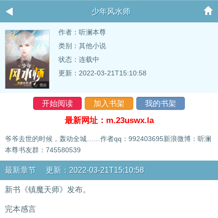
少年风水师
作者：
听澜本尊
类别：其他小说
状态：连载中
更新：2022-03-21T15:10:58
开始阅读
加入书架
我的书架
最新网址：m.23uswx.la
爷爷去世的时候，轰动全城……作者qq：992403695新浪微博：听澜
本尊书友群：745580539
最新章节 更新：2022-03-21T15:10:58
新书《镇魔天师》发布。
完本感言