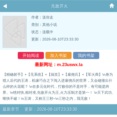
先敌开火
作者：
送你走
类别：其他小说
状态：连载中
更新：2026-08-10T23:33:30
开始阅读
加入书架
我的书架
最新网址：m.23uswx.la
【精确射手】+【无系统】+【搞笑】+【雇佣兵】+【军火商】\n身为
猎人后代的王涛，机缘巧合之下闯入进雇佣兵的世界，又会碰撞出什
么样的火花呢？ \n在多元化时代，打败你的不是对手，有可能是跨
界。\n绝对快,相对准,先敌开火为王,火力压制才是第一！ \n天下武功,
唯快不破！\n王涛，又称王三秒~\n三秒之内，我无敌！
最新章节 更新：2026-08-10T23:33:30