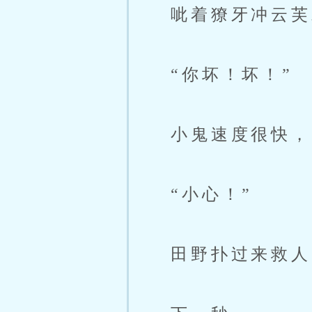
呲着獠牙冲云芙
“你坏！坏！”
小鬼速度很快，云
“小心！”
田野扑过来救人，