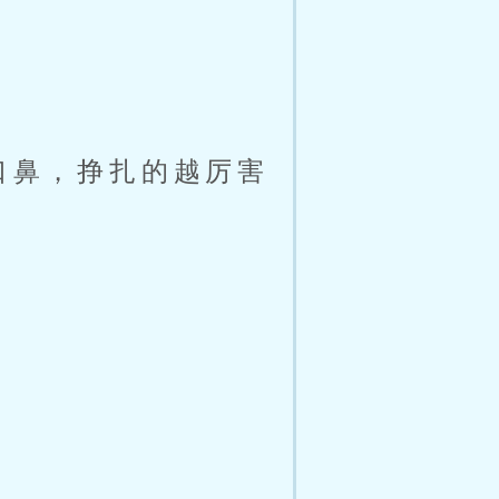
口鼻，挣扎的越厉害
。