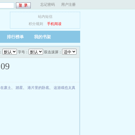
忘记密码
用户注册
站内短信
积分规则
手机阅读
排行榜单
我的书架
：
字号：
双击滚屏：
09
行在废土
、
踏星
、
港片里的卧底
、
这游戏也太真