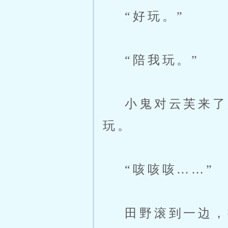
“好玩。”
“陪我玩。”
小鬼对云芙来了兴
玩。
“咳咳咳……”
田野滚到一边，