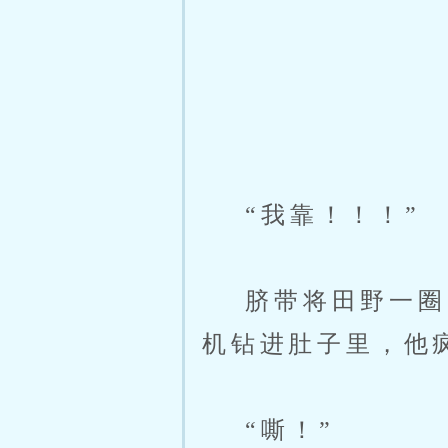
“我靠！！！”
脐带将田野一圈一
机钻进肚子里，他
“嘶！”