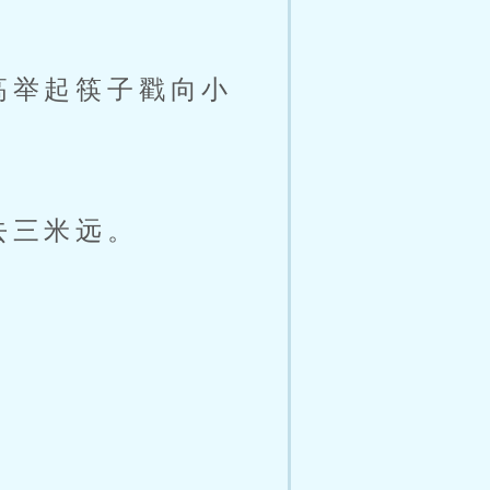
高举起筷子戳向小
去三米远。