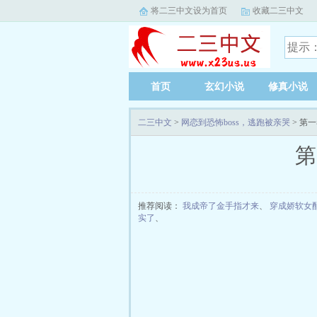
将二三中文设为首页
收藏二三中文
首页
玄幻小说
修真小说
二三中文
>
网恋到恐怖boss，逃跑被亲哭
> 第一
第
推荐阅读：
我成帝了金手指才来
、
穿成娇软女
实了
、