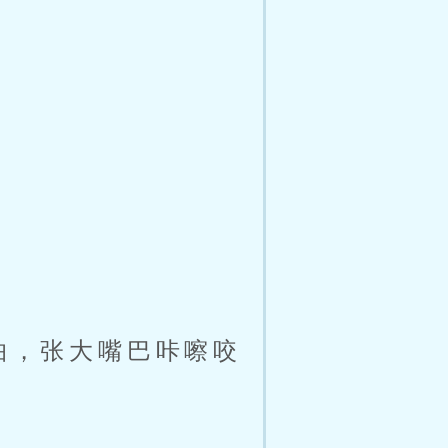
怕，张大嘴巴咔嚓咬