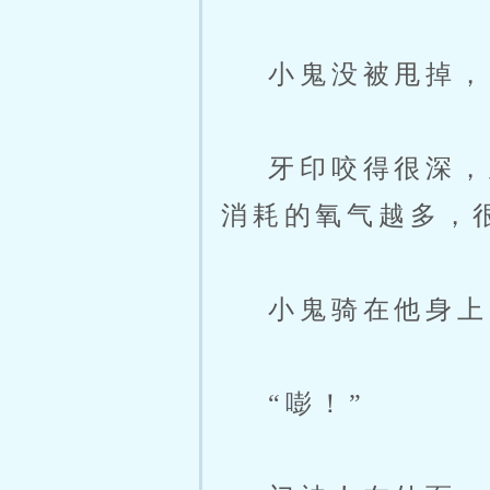
小鬼没被甩掉，
牙印咬得很深，血
消耗的氧气越多，
小鬼骑在他身上，
“嘭！”