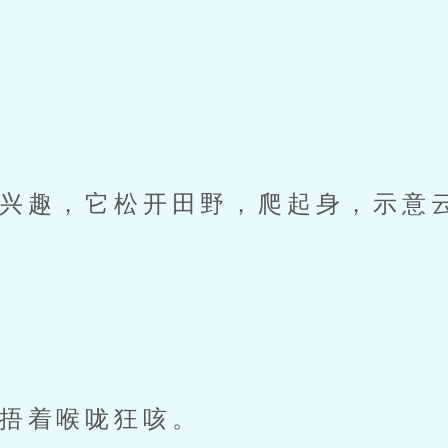
趣，它松开田野，爬起身，示意
捂着喉咙狂咳。