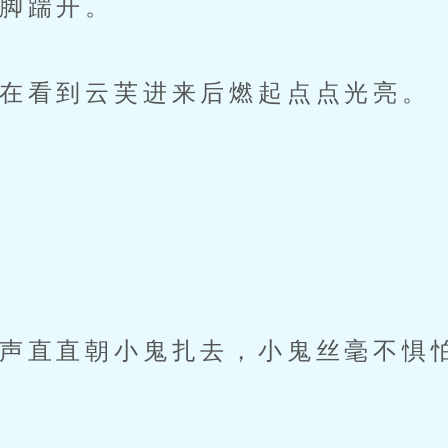
脚踹开。
在看到云芙进来后燃起点点光亮。
”
直直朝小鬼扎去，小鬼丝毫不惧