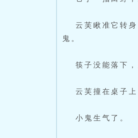
云芙瞅准它转身的
鬼。
筷子没能落下，脐
云芙撞在桌子上
小鬼生气了。