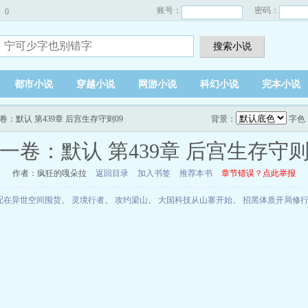
账号：
密码：
0
搜索小说
都市小说
穿越小说
网游小说
科幻小说
完本小说
卷：默认 第439章 后宫生存守则09
背景：
字色
一卷：默认 第439章 后宫生存守则
作者：疯狂的嘎朵拉
返回目录
加入书签
推荐本书
章节错误？点此举报
配在异世空间囤货
、
灵境行者
、
攻约梁山
、
大国科技从山寨开始
、
招黑体质开局修