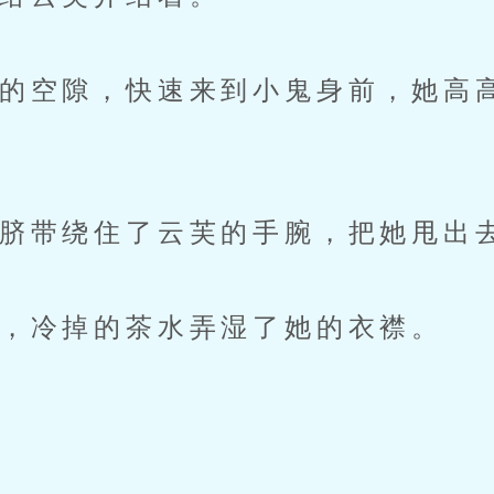
空隙，快速来到小鬼身前，她高
带绕住了云芙的手腕，把她甩出
，冷掉的茶水弄湿了她的衣襟。