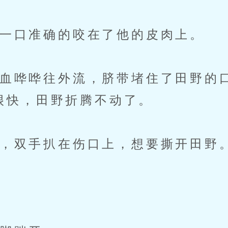
一口准确的咬在了他的皮肉上。
哗哗往外流，脐带堵住了田野的
很快，田野折腾不动了。
双手扒在伤口上，想要撕开田野