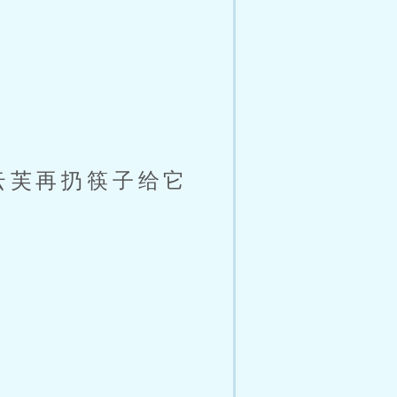
云芙再扔筷子给它