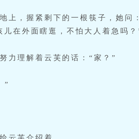
上，握紧剩下的一根筷子，她问：
孩儿在外面瞎逛，不怕大人着急吗？
力理解着云芙的话：“家？”
”
”
给云芙介绍着。