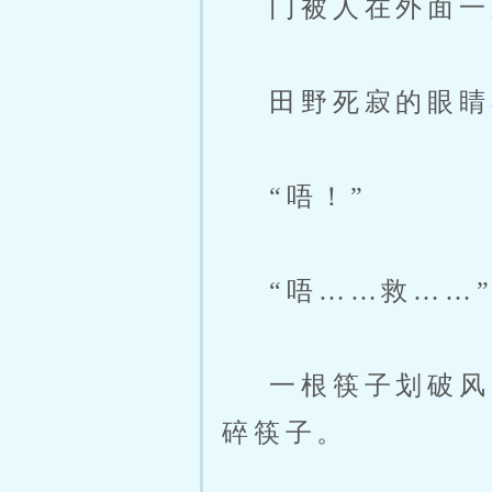
门被人在外面一
田野死寂的眼睛
“唔！”
“唔……救……
一根筷子划破风声
碎筷子。