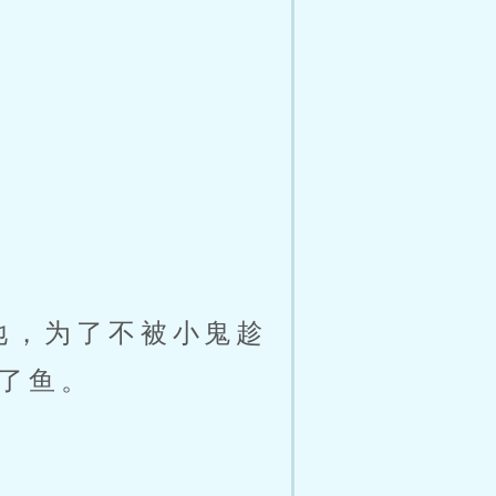
地，为了不被小鬼趁
了鱼。