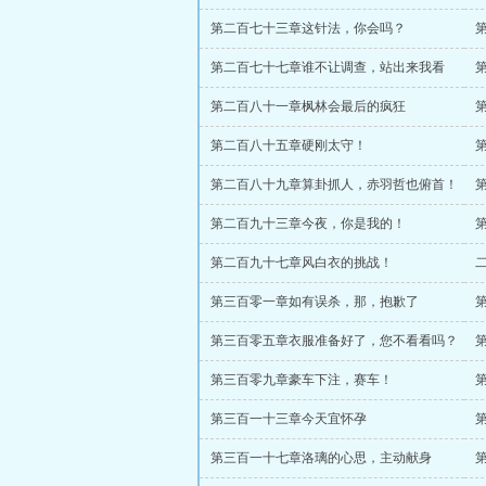
第二百七十三章这针法，你会吗？
第二百七十七章谁不让调查，站出来我看
看！
第二百八十一章枫林会最后的疯狂
第二百八十五章硬刚太守！
第二百八十九章算卦抓人，赤羽哲也俯首！
第二百九十三章今夜，你是我的！
第二百九十七章风白衣的挑战！
第三百零一章如有误杀，那，抱歉了
第三百零五章衣服准备好了，您不看看吗？
第三百零九章豪车下注，赛车！
第三百一十三章今天宜怀孕
第三百一十七章洛璃的心思，主动献身
子