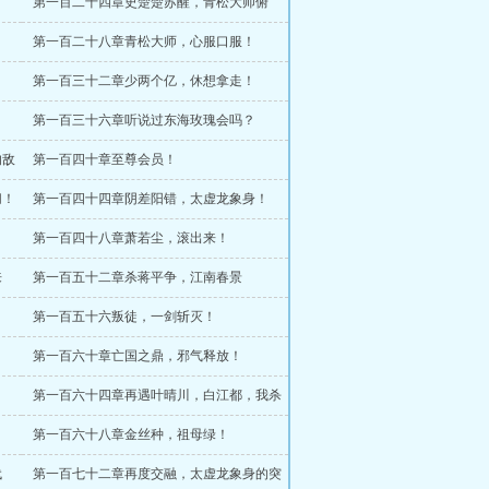
第一百二十四章史楚楚苏醒，青松大师俯
首！
第一百二十八章青松大师，心服口服！
第一百三十二章少两个亿，休想拿走！
第一百三十六章听说过东海玫瑰会吗？
的敌
第一百四十章至尊会员！
切！
第一百四十四章阴差阳错，太虚龙象身！
第一百四十八章萧若尘，滚出来！
来
第一百五十二章杀蒋平争，江南春景
！
第一百五十六叛徒，一剑斩灭！
第一百六十章亡国之鼎，邪气释放！
第一百六十四章再遇叶晴川，白江都，我杀
的
第一百六十八章金丝种，祖母绿！
代
第一百七十二章再度交融，太虚龙象身的突