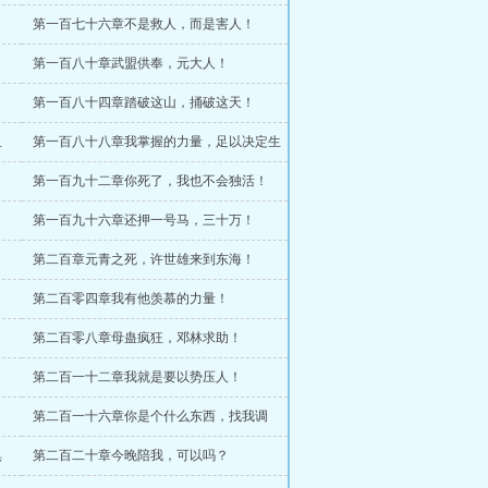
破
第一百七十六章不是救人，而是害人！
第一百八十章武盟供奉，元大人！
！
第一百八十四章踏破这山，捅破这天！
血
第一百八十八章我掌握的力量，足以决定生
死
！
第一百九十二章你死了，我也不会独活！
第一百九十六章还押一号马，三十万！
第二百章元青之死，许世雄来到东海！
第二百零四章我有他羡慕的力量！
第二百零八章母蛊疯狂，邓林求助！
第二百一十二章我就是要以势压人！
第二百一十六章你是个什么东西，找我调
查！
惧
第二百二十章今晚陪我，可以吗？