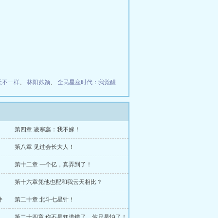
天不一样
、
林阳苏颜
、
全民星座时代：我觉醒
第四章 凌寒蕊：我不嫁！
第八章 见过会长大人！
第十二章 一个亿，真弄到了！
第十六章凭他也配和我云天相比？
件
第二十章 北斗七星针！
第二十四章 你不是知道错了，你只是怕了！