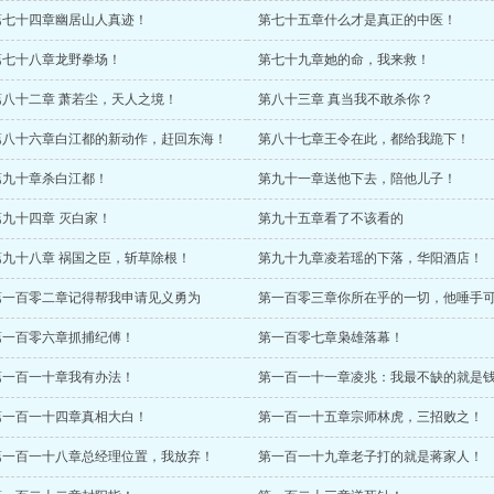
第七十四章幽居山人真迹！
第七十五章什么才是真正的中医！
第七十八章龙野拳场！
第七十九章她的命，我来救！
第八十二章 萧若尘，天人之境！
第八十三章 真当我不敢杀你？
第八十六章白江都的新动作，赶回东海！
第八十七章王令在此，都给我跪下！
第九十章杀白江都！
第九十一章送他下去，陪他儿子！
第九十四章 灭白家！
第九十五章看了不该看的
第九十八章 祸国之臣，斩草除根！
第九十九章凌若瑶的下落，华阳酒店！
第一百零二章记得帮我申请见义勇为
第一百零三章你所在乎的一切，他唾手
得！
第一百零六章抓捕纪傅！
第一百零七章枭雄落幕！
第一百一十章我有办法！
第一百一十一章凌兆：我最不缺的就是
第一百一十四章真相大白！
第一百一十五章宗师林虎，三招败之！
第一百一十八章总经理位置，我放弃！
第一百一十九章老子打的就是蒋家人！