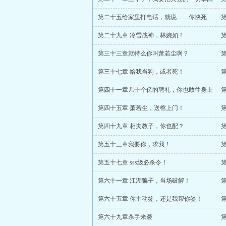
来
第二十五给家里打电话，就说……你快死
了！
第二十九章 冷雪战神，林婉如！
第三十三章就特么你叫萧若尘啊？
理
第三十七章 给我当狗，或者死！
第四十一章几十个亿的聘礼，你也敢往身上
揽
第四十五章 萧若尘，送棺上门！
第四十九章 相夫教子，你也配？
第五十三章我要你，求我！
第五十七章 sss级必杀令！
第六十一章 江湖骗子，当场破解！
第六十五章 你主动签，还是我帮你签！
第六十九章杀手来袭