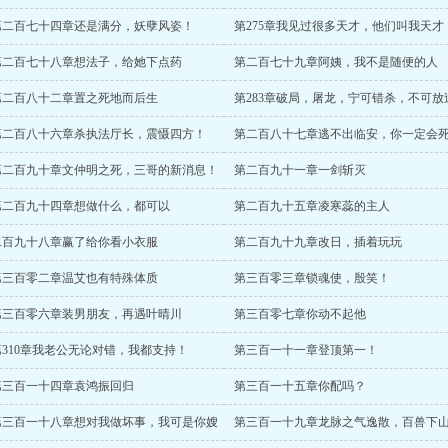
第二百七十四章还是满分，妖孽风姿！
第275章我见过很多天才，他们叫我天才
第二百七十八章想法子，给她下点药
第二百七十九章阿姨，我不是随便的人
第二百八十二章置之死地而后生
第283章破局，屠龙，宁可错杀，不可放
第二百八十六章杀执法厅长，震慑四方！
第二百八十七章逃不出临安，你一定会
第二百九十章文仲明之死，三哥的新消息！
第二百九十一章一剑斩灭
第二百九十四章想做什么，都可以
第二百九十五章凌寒蕊的主人
二百九十八章赢了给你看小衣服
第二百九十九章改日，插着玩玩
第三百零二章温艾也有特殊体质
第三百零三章锁魂使，殷笑！
第三百零六章装男朋友，再遇叶晴川
第三百零七章你动不起他
第310章我老公无论对错，我都支持！
第三百一十一章登顶第一！
第三百一十四章袁鸿振回归
第三百一十五章你配吗？
第三百一十八章想对我做坏事，我可是你嫂
第三百一十九章龙脉之气逸散，百兽下