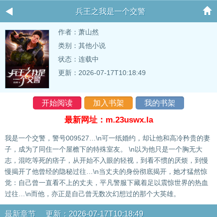
兵王之我是一个交警
作者：
萧山然
类别：其他小说
状态：连载中
更新：2026-07-17T10:18:49
开始阅读
加入书架
我的书架
最新网址：m.23uswx.la
我是一个交警，警号009527…\n可一纸婚约，却让他和高冷矜贵的妻
子，成为了同住一个屋檐下的特殊室友。 \n以为他只是一个胸无大
志，混吃等死的痞子，从开始不入眼的轻视，到看不惯的厌烦，到慢
慢揭开了他曾经的隐秘过往…\n当丈夫的身份彻底揭开，她才猛然惊
觉：自己曾一直看不上的丈夫，平凡警服下藏着足以震惊世界的热血
过往…\n而他，亦正是自己曾无数次幻想过的那个大英雄。
最新章节 更新：2026-07-17T10:18:49