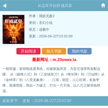
从边军开始肝成武皇
作者：
我妖无敌2
类别：玄幻小说
状态：连载中
更新：2026-06-22T23:02:00
开始阅读
加入书架
我的书架
最新网址：m.23uswx.la
一朝穿越，获得熟练度系统，但被家族所弃，为堂兄顶罪而发配边
疆。 从《破锋八式》到《三皇镇世刀》从《锋矢阵》到《万仙阵》从
《金钟罩》到《八荒龙象身》......江湖，朝堂，人心叵测，各族争
锋，诡谲危险，我自一力破之，打出一片天地，以八尺之躯登临绝
顶。
最新章节 更新：2026-06-22T23:02:00