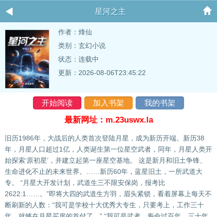
星河之主
作者：
烽仙
类别：玄幻小说
状态：连载中
更新：2026-08-06T23:45:22
开始阅读
加入书架
我的书架
最新网址：m.23uswx.la
旧历1986年，大战后的人类首次登陆月星，成为新历开端。新历38
年，月星人口超过1亿，人类诞生第一位星空武者，同年，月星人类开
始探索‘原初星’，并建立起第一座星空基地。 这是新月和旧土争锋、
生命进化不止的未来世界。……新历60年，蓝星旧土，一所武道大
专。 “月星大开发计划，武道生三不限安保岗，报考比
2622:1……。”即将大四的武道生方羽，眉头紧锁，看着屏幕上每天不
断刷新的人数：“我可是学校十大优秀大专生，只要考上，工作三十
年，就够在月星买房的首付了。” “我可是武者，寿命过百年，三十年