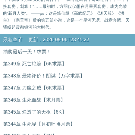
换套房，划算！”……最初时，方羽仅仅想在月星买套房，成为光荣
的‘新月人类’。 ——ps：这是烽仙继《高武纪元》《渊天尊》《洪
主》《寒天帝》后的第五部小说，这是一个星河无尽、战意奔腾、天
骄崛起震彻银河的大时代。
最新章节 更新：2026-08-06T23:45:22
抽奖最后一天！求票！
第349章 死亡绝境【6K求票】
第348章 最终评价！阴谋【万字求票】
第347章 刀魔之威【6K求票】
第346章 生死血战【求月票】
第345章 烂透了的天枢【6K】
第344章 生死界【月初呼唤月票】