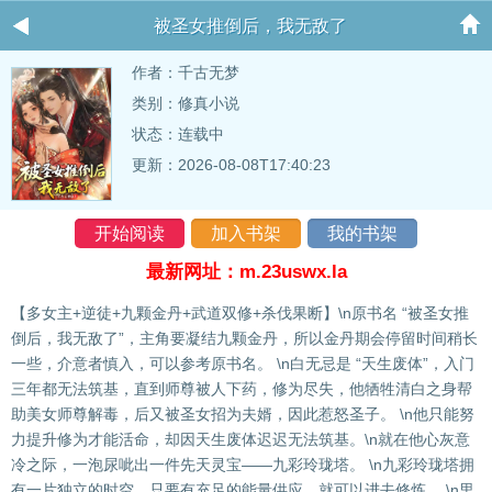
被圣女推倒后，我无敌了
作者：
千古无梦
类别：修真小说
状态：连载中
更新：2026-08-08T17:40:23
开始阅读
加入书架
我的书架
最新网址：m.23uswx.la
【多女主+逆徒+九颗金丹+武道双修+杀伐果断】\n原书名 “被圣女推
倒后，我无敌了”，主角要凝结九颗金丹，所以金丹期会停留时间稍长
一些，介意者慎入，可以参考原书名。 \n白无忌是 “天生废体”，入门
三年都无法筑基，直到师尊被人下药，修为尽失，他牺牲清白之身帮
助美女师尊解毒，后又被圣女招为夫婿，因此惹怒圣子。 \n他只能努
力提升修为才能活命，却因天生废体迟迟无法筑基。\n就在他心灰意
冷之际，一泡尿呲出一件先天灵宝——九彩玲珑塔。 \n九彩玲珑塔拥
有一片独立的时空，只要有充足的能量供应，就可以进去修炼。 \n里