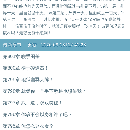
面不但有纯净的先天灵气，而且时间流速与外界不同。\n第一层，外
界一天，里面就是十天。 \n第二层，外界一天，里面就是一百天。\n
第三层……第四层……以此类推。 \n “天生废体”又如何？\n勤能补
挫，十倍百倍千倍的时间，就算是废材照样一飞冲天！ \n更何况真是
废材吗？最强技能十绝剑！
最新章节 更新：2026-08-08T17:40:23
第801章 联手围杀
第800章 徒手碎道器！
第799章 地狱幽冥大阵！
第798章 就凭你一个手下败将也想杀我？
第797章 武、道，双双突破！
第796章 你该不会以身相许了吧？
第795章 你怎么这么虚？