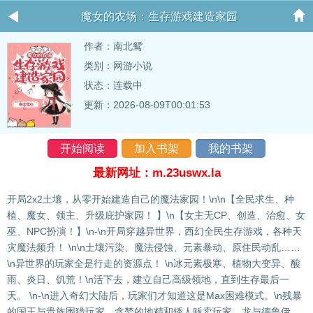
魔女的农场：生存游戏建造家园
作者：
南北鸳
类别：网游小说
状态：连载中
更新：2026-08-09T00:01:53
开始阅读
加入书架
我的书架
最新网址：m.23uswx.la
开局2x2土壤，从零开始建造自己的魔法家园！\n\n【全民求生、种
植、魔女、领主、升级庇护家园！ 】\n【女主无CP、创造、治愈、女
巫、NPC扮演！】\n-\n开局穿越异世界，西幻全民生存游戏，各种天
灾魔法频升！ \n\n土壤污染、魔法侵蚀、元素暴动、原住民动乱……
\n异世界的玩家全是行走的资源点！ \n冰元素极寒、植物大变异、酸
雨、炎日、饥荒！\n活下去，建立自己高级领地，直到生存最后一
天。 \n-\n进入奇幻大陆后，玩家们才知道这是Max困难模式。\n残暴
的国王与贵族围猎玩家，贪婪的地精和矮人贩卖玩家，龙与德鲁伊、