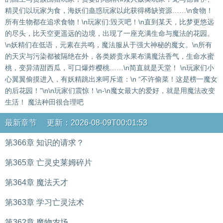
精灵们以玩家为食，海妖们蛊惑玩家以此获得稀缺资源……\n食物！
所有生物都在追求食物！\n玩家们:毁灭吧！\n直到某天，比梦更悠远
的尽头，比天空更遥远的边境，出现了一座充满生命与魔法的花园。
\n妖精们在低语，元素在共鸣，魔法服从于强大神秘的魔女。\n所有
的天灾与污染都被隔绝在外，各类娇贵水果布满魔法香气，生命水蜜
桃，变异清甜西瓜，可口爆炸樱桃……\n简直就是天堂！ \n玩家们小
心翼翼偷摸进入，有妖精跳出来呵斥道：\n “不许偷菜！这是榜一魔女
的后花园！”\n\n玩家们震惊！\n-\n魔女最大的爱好，就是用魔法改变
生活！ 魔法种田很合理吧
最新章节 更新：2026-08-09T00:01:53
第366章 知识的请求？
第365章 亡灵史莱姆碎片
第364章 魔法天才
第363章 学习亡灵法术
第362章 魔物农场