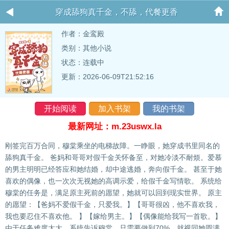
穿成舔狗真千金，不舔，代餐更香
作者：
金鸾殿
类别：其他小说
状态：连载中
更新：2026-06-09T21:52:16
开始阅读
加入书架
我的书架
最新网址：m.23uswx.la
刚签完百万合同，穆棠乘坐的电梯故障。一睁眼，她穿成书里同名的
舔狗真千金。 爸妈和哥哥对假千金关怀备至，对她冷淡不耐烦。爱慕
的男主明明已经答应和她结婚，却中途逃婚，奔向假千金。 甚至于她
喜欢的偶像，也一次次无视她的高调示爱，给假千金写情歌。 系统给
穆棠的任务是，满足原主死前的愿望，她就可以回到现实世界。 原主
的愿望：【爸妈不爱假千金，只爱我。】【哥哥很凶，他不喜欢我，
我也要忍住不喜欢他。 】【嫁给男主。】【偶像能给我写一首歌。】
由于任务难度太大，系统告诉穆棠，只需要做到70%，就视同她圆满