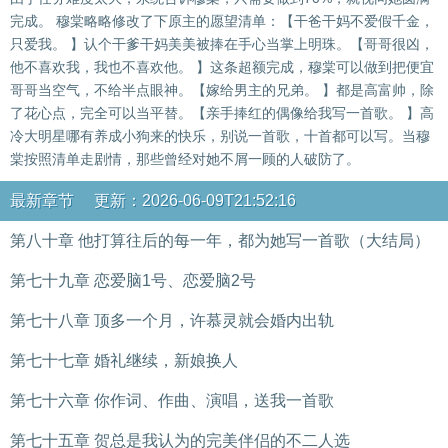
完成。 穆棠略略修改了下原主的愿望清单：【干爸干妈不爱假千金，
只爱我。 】认个干爹干妈美美被捧在手心当掌上明珠。【哥哥很凶，
他不喜欢我，我也不喜欢他。 】这条超额完成，穆棠可以做到把便宜
哥哥当空气，不给半点眼神。【嫁给男主的兄弟。 】都是高富帅，除
了花心点，完全可以当平替。【亲手捧红的偶像给我写一首歌。 】高
冷大明星哪有养成小狗来的快乐，别说一首歌，十首都可以写。当穆
棠按照清单走剧情，那些曾经对她不屑一顾的人破防了。
最新章节 更新：2026-06-09T21:52:16
第八十章 他打算往后的每一年，都为她写一首歌（大结局）
第七十九章 恋爱脑1号、恋爱脑2号
第七十八章 顶多一个月，许慕灵就会婚内出轨
第七十七章 婚礼继续，新娘换人
第七十六章 你作词、作曲、演唱，送我一首歌
第七十五章 贺总是我认为的完美伴侣的不二人选