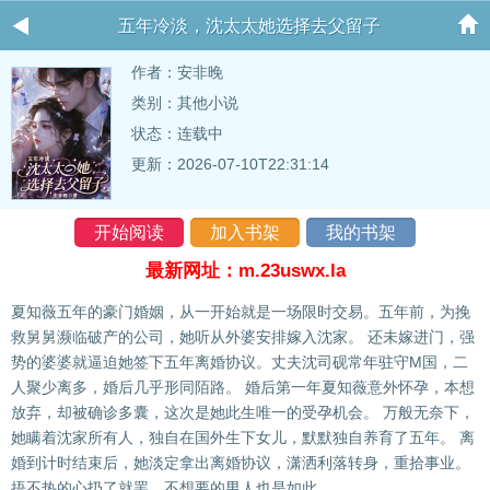
五年冷淡，沈太太她选择去父留子
作者：
安非晚
类别：其他小说
状态：连载中
更新：2026-07-10T22:31:14
开始阅读
加入书架
我的书架
最新网址：m.23uswx.la
夏知薇五年的豪门婚姻，从一开始就是一场限时交易。五年前，为挽
救舅舅濒临破产的公司，她听从外婆安排嫁入沈家。 还未嫁进门，强
势的婆婆就逼迫她签下五年离婚协议。丈夫沈司砚常年驻守M国，二
人聚少离多，婚后几乎形同陌路。 婚后第一年夏知薇意外怀孕，本想
放弃，却被确诊多囊，这次是她此生唯一的受孕机会。 万般无奈下，
她瞒着沈家所有人，独自在国外生下女儿，默默独自养育了五年。 离
婚到计时结束后，她淡定拿出离婚协议，潇洒利落转身，重拾事业。
捂不热的心扔了就罢，不想要的男人也是如此。