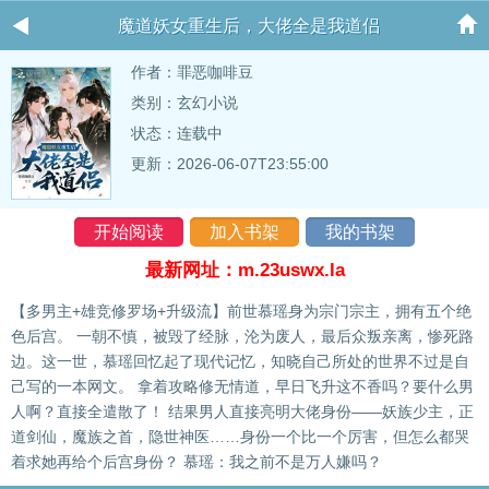
魔道妖女重生后，大佬全是我道侣
作者：
罪恶咖啡豆
类别：玄幻小说
状态：连载中
更新：2026-06-07T23:55:00
开始阅读
加入书架
我的书架
最新网址：m.23uswx.la
【多男主+雄竞修罗场+升级流】前世慕瑶身为宗门宗主，拥有五个绝
色后宫。 一朝不慎，被毁了经脉，沦为废人，最后众叛亲离，惨死路
边。这一世，慕瑶回忆起了现代记忆，知晓自己所处的世界不过是自
己写的一本网文。 拿着攻略修无情道，早日飞升这不香吗？要什么男
人啊？直接全遣散了！ 结果男人直接亮明大佬身份——妖族少主，正
道剑仙，魔族之首，隐世神医……身份一个比一个厉害，但怎么都哭
着求她再给个后宫身份？ 慕瑶：我之前不是万人嫌吗？