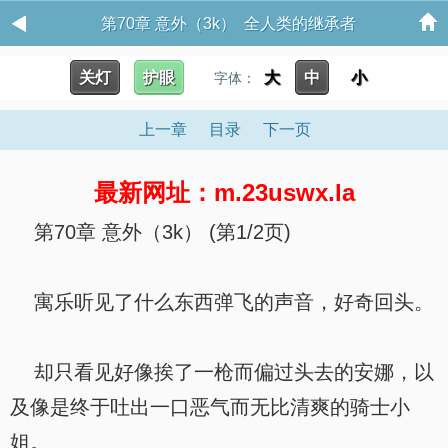
第70章 意外（3k） 全人类的继承者
关灯
护眼
大
中
小
字体：
上一章
目录
下一页
最新网址：m.23uswx.la
第70章 意外（3k） (第1/2页)
寓乐听见了什么东西弹飞的声音，好奇回头。
却只看见好像挨了一枪而偏过头去的安娜，以
及像是终于吐出一口恶气而无比清爽的骑士小
姐。