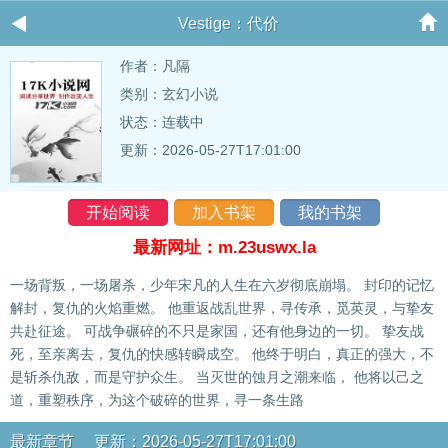
Vestige：代价
作者：
凡隔
类别：玄幻小说
状态：连载中
更新：2026-05-27T17:01:00
开始阅读
加入书架
我的书架
最新网址：m.23uswx.la
一场背叛，一场屠杀，少年宋凡的人生在六岁彻底崩塌。 封印的记忆
解封，复仇的火焰重燃。 他重返战乱世界，寻传承，觅英灵，与挚友
共赴征途。 可战争碾碎的不只是家国，还有他身边的一切。 挚友战
死，至亲离去，复仇的快感转瞬成空。 他终于明白，真正的强大，不
是斩杀仇敌，而是守护众生。 当灭世的蚀月之潮来临， 他将以己之
道，重塑秩序，为这个破碎的世界，寻一条生路
最新章节 更新：2026-05-27T17:01:00