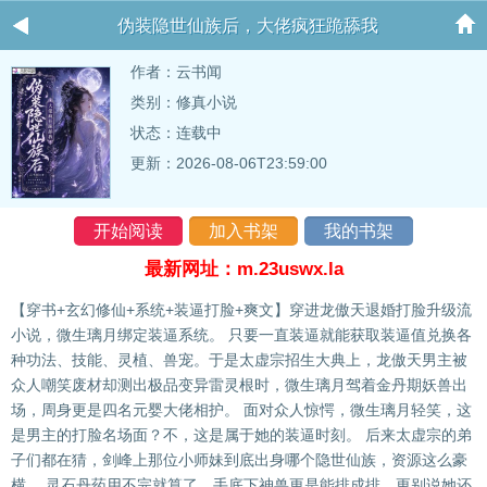
伪装隐世仙族后，大佬疯狂跪舔我
作者：
云书闻
类别：修真小说
状态：连载中
更新：2026-08-06T23:59:00
开始阅读
加入书架
我的书架
最新网址：m.23uswx.la
【穿书+玄幻修仙+系统+装逼打脸+爽文】穿进龙傲天退婚打脸升级流
小说，微生璃月绑定装逼系统。 只要一直装逼就能获取装逼值兑换各
种功法、技能、灵植、兽宠。于是太虚宗招生大典上，龙傲天男主被
众人嘲笑废材却测出极品变异雷灵根时，微生璃月驾着金丹期妖兽出
场，周身更是四名元婴大佬相护。 面对众人惊愕，微生璃月轻笑，这
是男主的打脸名场面？不，这是属于她的装逼时刻。 后来太虚宗的弟
子们都在猜，剑峰上那位小师妹到底出身哪个隐世仙族，资源这么豪
横。 灵石丹药用不完就算了，手底下神兽更是能排成排，更别说她还