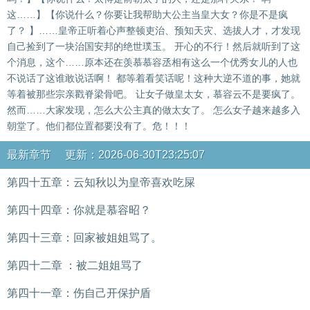
这……】【你说什么？你要让我帮助大公主当皇大女？你是不是疯
了？ 】……皇帝正听着心声整顿吏治、预知天灾、选拔人才，才发现
自己捡到了一块治国安邦的绝世璞玉。 开心的不行！然后就听到了这
个消息，这个……原本还在羡慕慕容丞相有这么一个优秀女儿的人也
不说话了这谁敢说话啊！ 都等着看笑话呢！这种大逆不道的事，她就
等着被那些宗亲戳脊梁骨吧。 让女子做皇太女，慕容云不是要疯了。
然而……大家发现，怎么大公主真的做太女了。 怎么女子越来越多入
朝堂了。他们都位置都要没有了。危！！！
最新章节 更新：2026-06-30T23:25:07
第四十五章：云知秋以为皇帝喜欢吃屎
第四十四章：你就是慕容昭？
第四十三章：回家被姐姐骂了。
第四十二章 ：被二姐姐骂了
第四十一章：伤自己开保护盾