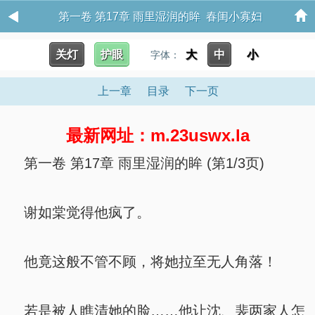
第一卷 第17章 雨里湿润的眸 春闺小寡妇
关灯
护眼
大
中
小
字体：
上一章
目录
下一页
最新网址：m.23uswx.la
第一卷 第17章 雨里湿润的眸 (第1/3页)
谢如棠觉得他疯了。
他竟这般不管不顾，将她拉至无人角落！
若是被人瞧清她的脸……他让沈、裴两家人怎