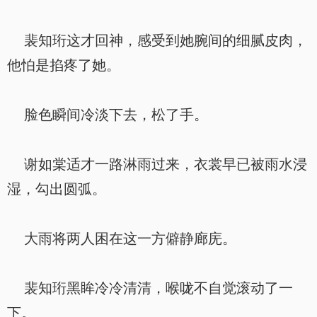
裴知珩这才回神，感受到她腕间的细腻皮肉，
他怕是掐疼了她。
脸色瞬间冷淡下去，松了手。
谢如棠适才一路淋雨过来，衣裳早已被雨水浸
湿，勾出圆弧。
大雨将两人困在这一方僻静廊庑。
裴知珩黑眸冷冷清清，喉咙不自觉滚动了一
下。