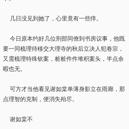
几日没见到她了，心里竟有一些痒。
今日原本约好几位刑部同僚到书房议事，他既
要一同梳理待移交大理寺的秋后立决人犯卷宗，
又需梳理特殊钦案，桩桩件件堆积案头，半点余
暇也无。
可方才当他看见谢如棠单薄身影立在雨廊，那
点理智的克制，便消失殆尽。
谢如棠不