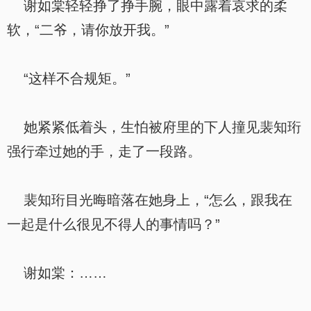
谢如棠轻轻挣了挣手腕，眼中露着哀求的柔
软，“二爷，请你放开我。”
“这样不合规矩。”
她紧紧低着头，生怕被府里的下人撞见裴知珩
强行牵过她的手，走了一段路。
裴知珩目光晦暗落在她身上，“怎么，跟我在
一起是什么很见不得人的事情吗？”
谢如棠：……