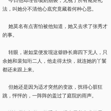
今日他却理智顷刻崩裂，无视了所有规矩礼
法，叫她分不清他心底究竟藏着何种心思。
她莫名有点害怕被他知道，她又去求了张秀才
的事。
转眼，谢如棠便发现这僻静长廊四下无人，只
余她和裴知珩二人，他走得太快，就连她的丫鬟
都还未跟上来。
但她还是因为适才突然的变故，扰得心脏狂
跳，怦怦的，一阵阵的盖过了庭院的雨声。