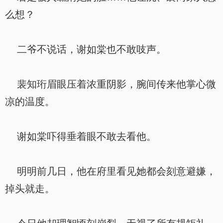
么想？
二爷不说话，谢如棠也不敢吱声。
裴知珩眉眼压着浓重阴影，腕间传来他掌心微
凉的温度。
谢如棠吓得垂着眼不敢去看他。
明明前几日，他在府里看见她都会刻意避嫌，
掉头就走。