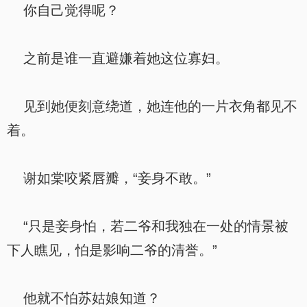
你自己觉得呢？
之前是谁一直避嫌着她这位寡妇。
见到她便刻意绕道，她连他的一片衣角都见不
着。
谢如棠咬紧唇瓣，“妾身不敢。”
“只是妾身怕，若二爷和我独在一处的情景被
下人瞧见，怕是影响二爷的清誉。”
他就不怕苏姑娘知道？