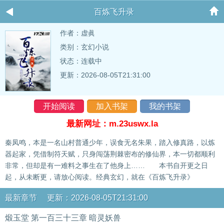
百炼飞升录
作者：
虚眞
类别：玄幻小说
状态：连载中
更新：2026-08-05T21:31:00
开始阅读
加入书架
我的书架
最新网址：m.23uswx.la
秦凤鸣，本是一名山村普通少年，误食无名朱果，踏入修真路，以炼
器起家，凭借制符天赋，只身闯荡荆棘密布的修仙界，本一切都顺利
非常，但却是有一难料之事生在了他身上…… 本书自开更之日
起，从未断更，请放心阅读。经典玄幻，就在《百炼飞升录》
最新章节 更新：2026-08-05T21:31:00
煅玉堂 第一百三十三章 暗灵妖兽