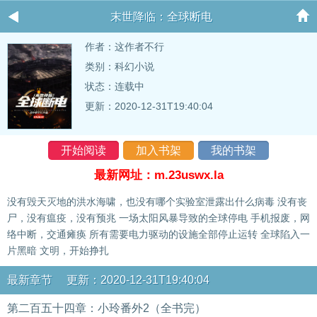
末世降临：全球断电
作者：
这作者不行
类别：科幻小说
状态：连载中
更新：2020-12-31T19:40:04
开始阅读
加入书架
我的书架
最新网址：m.23uswx.la
没有毁天灭地的洪水海啸，也没有哪个实验室泄露出什么病毒 没有丧
尸，没有瘟疫，没有预兆 一场太阳风暴导致的全球停电 手机报废，网
络中断，交通瘫痪 所有需要电力驱动的设施全部停止运转 全球陷入一
片黑暗 文明，开始挣扎
最新章节 更新：2020-12-31T19:40:04
第二百五十四章：小玲番外2（全书完）