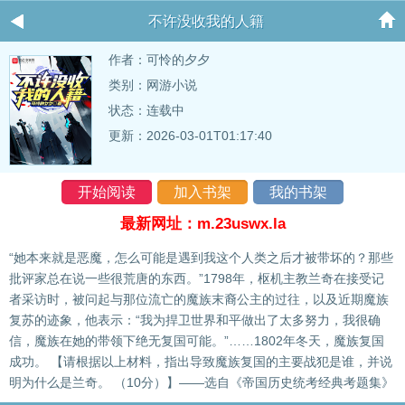
不许没收我的人籍
作者：
可怜的夕夕
类别：网游小说
状态：连载中
更新：2026-03-01T01:17:40
开始阅读
加入书架
我的书架
最新网址：m.23uswx.la
“她本来就是恶魔，怎么可能是遇到我这个人类之后才被带坏的？那些
批评家总在说一些很荒唐的东西。”1798年，枢机主教兰奇在接受记
者采访时，被问起与那位流亡的魔族末裔公主的过往，以及近期魔族
复苏的迹象，他表示：“我为捍卫世界和平做出了太多努力，我很确
信，魔族在她的带领下绝无复国可能。”……1802年冬天，魔族复国
成功。 【请根据以上材料，指出导致魔族复国的主要战犯是谁，并说
明为什么是兰奇。 （10分）】——选自《帝国历史统考经典考题集》