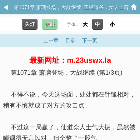
第1071章 萧璃登场，大战继续 正经道爷，女居士请
自重
关灯
护眼
大
中
小
字体：
上一章
目录
下一页
最新网址：m.23uswx.la
第1071章 萧璃登场，大战继续 (第1/3页)
不得不说，今天这场面，处处都在针锋相对，
稍有不慎就成了对方的攻击点。
不过这一局赢了，仙道众人士气大振，虽然被
嘲讽得无言以对，但全憋了一股气。