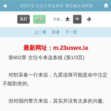
第602章 古往今来这条线 警花她从地狱来
关灯
护眼
大
中
小
字体：
上一章
目录
下一页
最新网址：m.23uswx.la
第602章 古往今来这条线 (第1/3页)
对郜采春一行来说，九星连珠可能是命中注定
不能割舍的。
但对国内警方来说，其实并没有太多的兴趣。