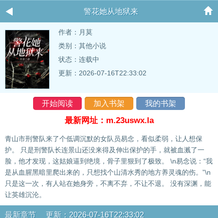
警花她从地狱来
作者：
月莫
类别：其他小说
状态：连载中
更新：2026-07-16T22:33:02
开始阅读
加入书架
我的书架
最新网址：m.23uswx.la
青山市刑警队来了个低调沉默的女队员易念，看似柔弱，让人想保
护。 只是刑警队长连景山还没来得及伸出保护的手，就被血溅了一
脸，他才发现，这姑娘逼到绝境，骨子里狠到了极致。 \n易念说：“我
是从血腥黑暗里爬出来的，只想找个山清水秀的地方养灵魂的伤。”\n
只是这一次，有人站在她身旁，不离不弃，不让不退。 没有深渊，能
让英雄沉沦。
最新章节 更新：2026-07-16T22:33:02