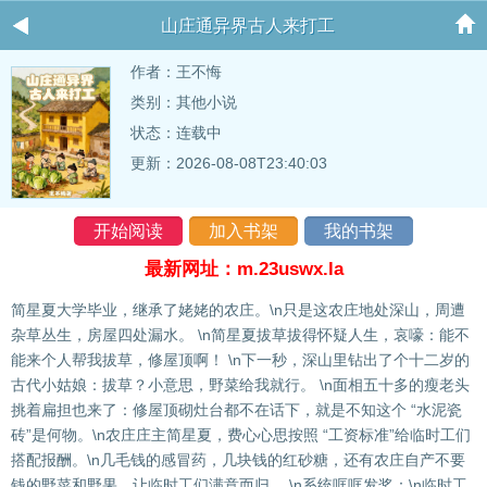
山庄通异界古人来打工
作者：
王不悔
类别：其他小说
状态：连载中
更新：2026-08-08T23:40:03
开始阅读
加入书架
我的书架
最新网址：m.23uswx.la
简星夏大学毕业，继承了姥姥的农庄。\n只是这农庄地处深山，周遭
杂草丛生，房屋四处漏水。 \n简星夏拔草拔得怀疑人生，哀嚎：能不
能来个人帮我拔草，修屋顶啊！ \n下一秒，深山里钻出了个十二岁的
古代小姑娘：拔草？小意思，野菜给我就行。 \n面相五十多的瘦老头
挑着扁担也来了：修屋顶砌灶台都不在话下，就是不知这个 “水泥瓷
砖”是何物。\n农庄庄主简星夏，费心心思按照 “工资标准”给临时工们
搭配报酬。\n几毛钱的感冒药，几块钱的红砂糖，还有农庄自产不要
钱的野菜和野果，让临时工们满意而归。 \n系统哐哐发奖：\n临时工