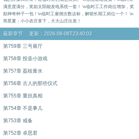
满意度满分，奖励太阳能发电系统一套！ \n临时工工作岗位增加，奖
励神奇种子一包！\n临时工雇佣次数达标，解锁长期工岗位一个！ \n
简星夏：小小农庄拿下，大大山庄出发！
最新章节 更新：2026-08-08T23:40:03
第759章 三号展厅
第758章 投壶小游戏
第757章 荔枝膏水
第756章 古人的那些仪式
第755章 重担真相
第754章 不是事儿
第753章 戒备
第752章 卓思君