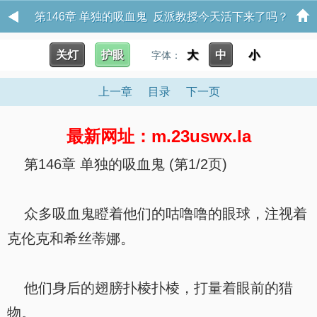
第146章 单独的吸血鬼 反派教授今天活下来了吗？
关灯
护眼
大
中
小
字体：
上一章
目录
下一页
最新网址：m.23uswx.la
第146章 单独的吸血鬼 (第1/2页)
众多吸血鬼瞪着他们的咕噜噜的眼球，注视着
克伦克和希丝蒂娜。
他们身后的翅膀扑棱扑棱，打量着眼前的猎
物。