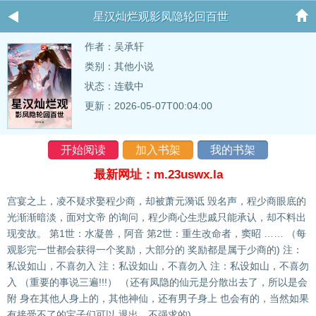
星汉灿烂观影凤隐轮回百世
作者：
吴承轩
类别：其他小说
状态：连载中
更新：2026-05-07T00:04:00
开始阅读
加入书架
我的书架
最新网址：m.23uswx.la
宫宴之上，凌不疑求娶程少商，却被萧元漪诋 毁名声，程少商眼底的
光渐渐暗淡，面对文帝 的询问，程少商心生悲戚只能承认，却不料出
现变故。 第1世：水凝兽，阿音 第2世：重生改命者，窦昭 …… （每
观影完一世都会获得一个奖励，大部分的 奖励都是属于少商的) 注：
私设如山，不喜勿入 注：私设如山，不喜勿入 注：私设如山，不喜勿
入 （重要的事说三遍!!!） （还有凤隐的仙元是分散出去了，所以是会
附 身在其他人身上的，其他神仙，还有男子身上 也会有的，当然如果
有接受不了的宝子们可以 退出，不强求的)