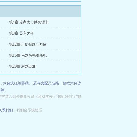
第4章 冷家大少跌落泥尘
第8章 灵启之夜
第12章 丹炉窃影与丹缘
第16章 乌龙烤鸭引杀机
第20章 潜龙出渊
，大佬疯狂跪舔我
、
恶毒女配又装纯，禁欲大佬皆
生路
、
支持六剑传奇并收藏《废材逆袭：我靠“冷僻字”修
联系我们
，我们会尽快处理。