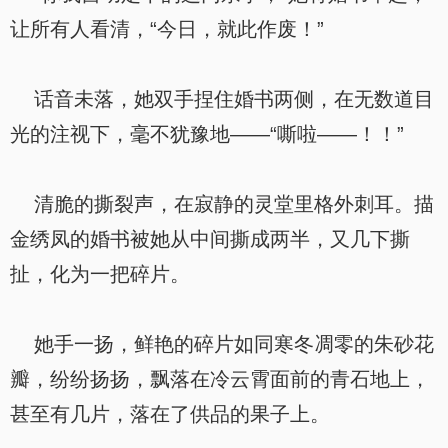
让所有人看清，“今日，就此作废！”
话音未落，她双手捏住婚书两侧，在无数道目
光的注视下，毫不犹豫地——“嘶啦——！！”
清脆的撕裂声，在寂静的灵堂里格外刺耳。描
金绣凤的婚书被她从中间撕成两半，又几下撕
扯，化为一把碎片。
她手一扬，鲜艳的碎片如同寒冬凋零的朱砂花
瓣，纷纷扬扬，飘落在冷云霄面前的青石地上，
甚至有几片，落在了供品的果子上。