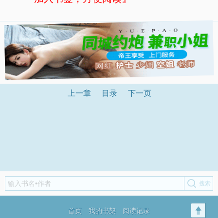
上一章
目录
下一页
首页
我的书架
阅读记录