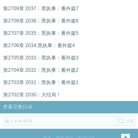
第2709章 2037：黑执事：番外篇7
第2708章 2036：黑执事：番外篇6
第2707章 2035：黑执事：番外篇5
第2706章 2034:黑执事：番外篇4
第2705章 2033：黑执事：番外篇3
第2704章 2032：黑执事：番外篇2
第2703章 2031：黑执事：番外篇1
第2702章 2030：大结局！
查看完整目录