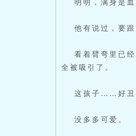
明明，满身是血刚
他有说过，要跟
看着臂弯里已经睡
全被吸引了。
这孩子……好丑
没多多可爱。