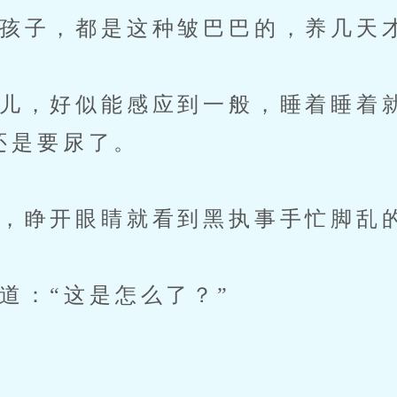
子，都是这种皱巴巴的，养几天
，好似能感应到一般，睡着睡着
还是要尿了。
睁开眼睛就看到黑执事手忙脚乱
：“这是怎么了？”