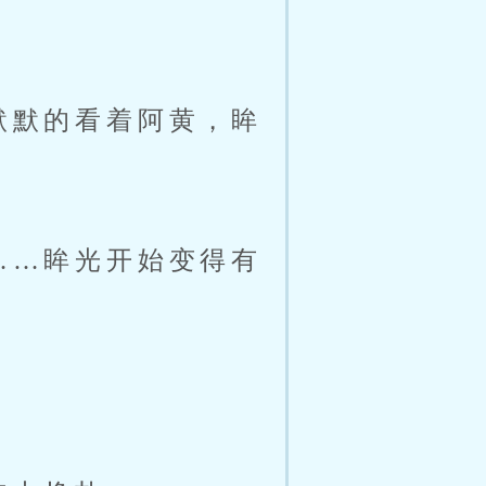
默默的看着阿黄，眸
……眸光开始变得有