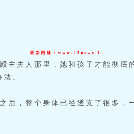
最新网址：www.23uswx.la
主夫人那里，她和孩子才能彻底
办法。
后，整个身体已经透支了很多，