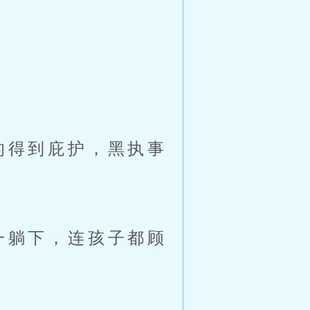
的得到庇护，黑执事
一躺下，连孩子都顾