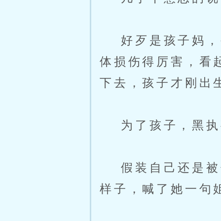
好歹是孩子妈，生
体损伤得厉害，看
下去，孩子才刚出
为了孩子，黑执
假装自己还是被催
样子，喊了她一句