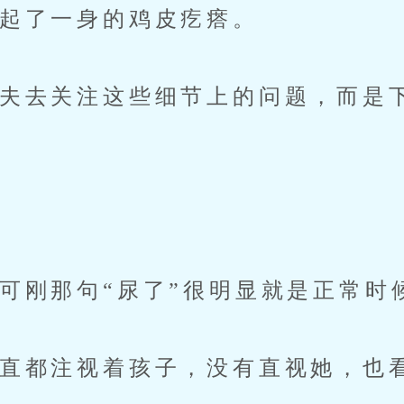
起了一身的鸡皮疙瘩。
去关注这些细节上的问题，而是
刚那句“尿了”很明显就是正常时
都注视着孩子，没有直视她，也