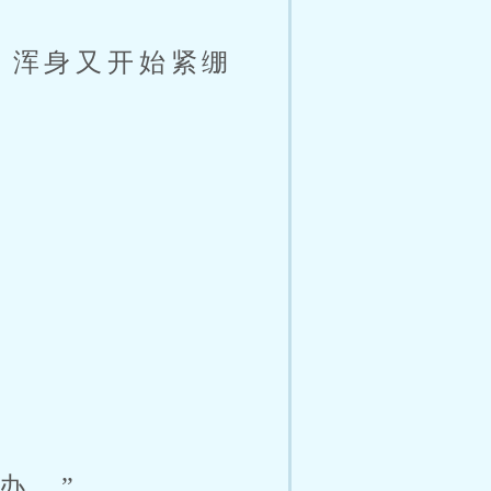
，浑身又开始紧绷
办。”